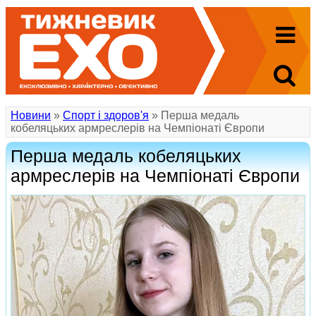
Новини
»
Спорт і здоров'я
» Перша медаль
кобеляцьких армреслерів на Чемпіонаті Європи
Перша медаль кобеляцьких
армреслерів на Чемпіонаті Європи