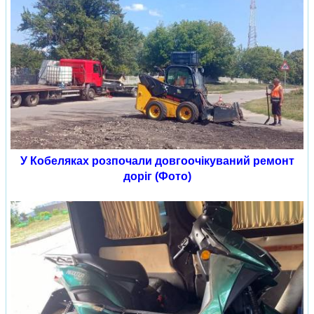
У Кобеляках розпочали довгоочікуваний ремонт
доріг (Фото)