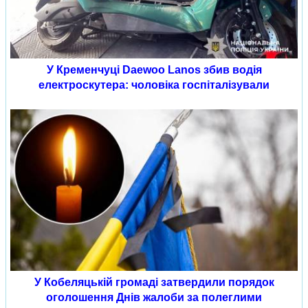
У Кременчуці Daewoo Lanos збив водія
електроскутера: чоловіка госпіталізували
У Кобеляцькій громаді затвердили порядок
оголошення Днів жалоби за полеглими