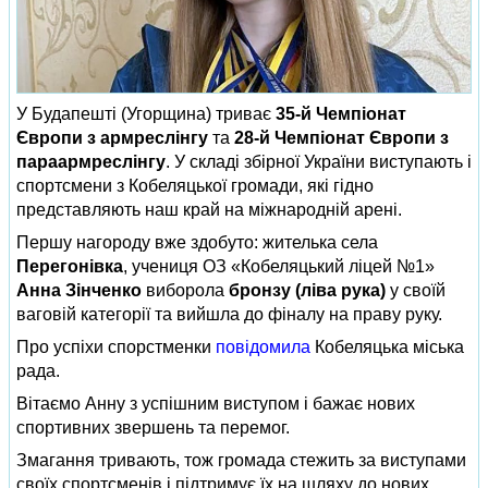
У Будапешті (Угорщина) триває
35‑й Чемпіонат
Європи з армреслінгу
та
28‑й Чемпіонат Європи з
параармреслінгу
. У складі збірної України виступають і
спортсмени з Кобеляцької громади, які гідно
представляють наш край на міжнародній арені.
Першу нагороду вже здобуто: жителька села
Перегонівка
, учениця ОЗ «Кобеляцький ліцей №1»
Анна Зінченко
виборола
бронзу (ліва рука)
у своїй
ваговій категорії та вийшла до фіналу на праву руку.
Про успіхи спорстменки
повідомила
Кобеляцька міська
рада.
Вітаємо Анну з успішним виступом і бажає нових
спортивних звершень та перемог.
Змагання тривають, тож громада стежить за виступами
своїх спортсменів і підтримує їх на шляху до нових