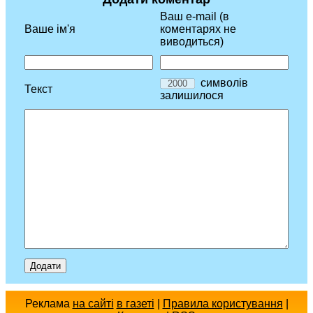
Ваш e-mail (в
Ваше ім'я
коментарях не
виводиться)
символів
Текст
залишилося
Реклама
на сайті
в газеті
|
Правила користування
|