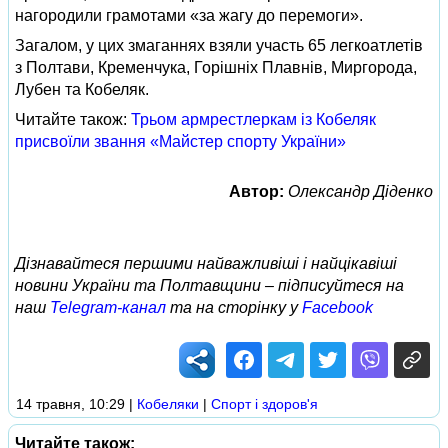
нагородили грамотами «за жагу до перемоги».
Загалом, у цих змаганнях взяли участь 65 легкоатлетів
з Полтави, Кременчука, Горішніх Плавнів, Миргорода,
Лубен та Кобеляк.
Читайте також:
Трьом армрестлеркам із Кобеляк
присвоїли звання «Майстер спорту України»
Автор:
Олександр Діденко
Дізнавайтеся першими найважливіші і найцікавіші
новини України та Полтавщини – підписуйтеся на
наш
Telegram-канал
та на сторінку у
Facebook
14 травня, 10:29
|
Кобеляки
|
Спорт і здоров'я
Читайте також: