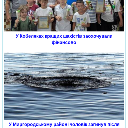
У Кобеляках кращих шахістів заохочували
фінансово
У Миргородському районі чоловік загинув після