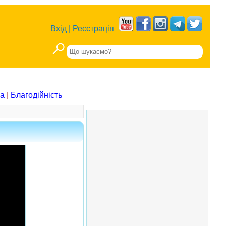
Вхід
|
Реєстрація
на
|
Благодійність