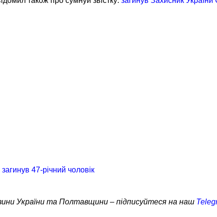
домил також про сумнуи звістку:
загинув Захисник України 
 загинув 47-річний чоловік
овини України та Полтавщини – підписуйтеся на наш
Teleg