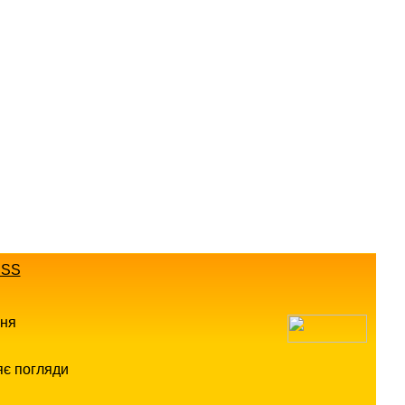
SS
ння
яє погляди