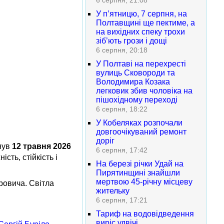
6 серпня, 21:08
У п’ятницю, 7 серпня, на
Полтавщині ще пектиме, а
на вихідних спеку трохи
зіб’ють грози і дощі
6 серпня, 20:18
У Полтаві на перехресті
вулиць Сковороди та
Володимира Козака
легковик збив чоловіка на
пішохідному переході
6 серпня, 18:22
У Кобеляках розпочали
довгоочікуваний ремонт
доріг
инув
12 травня 2026
6 серпня, 17:42
сть, стійкість і
На березі річки Удай на
Пирятинщині знайшли
мертвою 45-річну місцеву
ровича. Світла
жительку
6 серпня, 17:21
Тариф на водовідведення
виріс удвічі