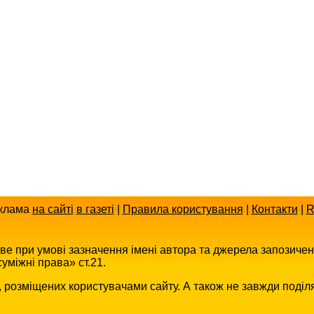
клама
на сайті
в газеті
|
Правила користування
|
Контакти
|
R
иве при умові зазначення імені автора та джерела запозиче
уміжні права» ст.21.
в, розміщених користувачами сайту. А також не завжди поділ