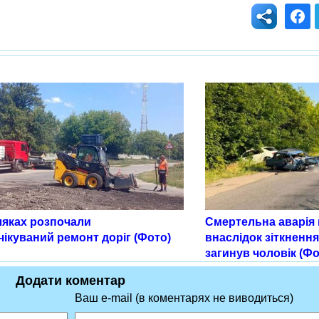
ляках розпочали
Смертельна аварія 
ікуваний ремонт доріг (Фото)
внаслідок зіткненн
загинув чоловік (Фо
Додати коментар
Ваш e-mail (в коментарях не виводиться)