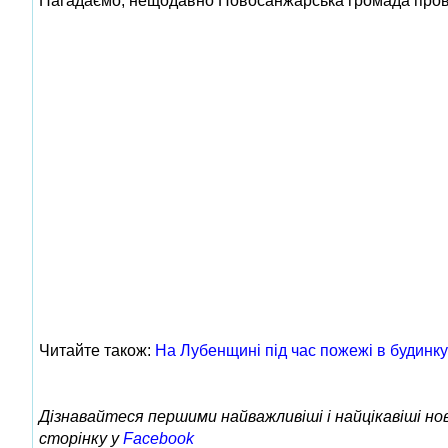
Нагадаємо, нещодавно Новосанжарська громада прові
Читайте також:
На Лубенщині під час пожежі в будинку
Дізнавайтеся першими найважливіші і найцікавіші н
сторінку у
Facebook