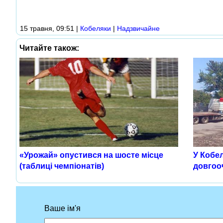
15 травня, 09:51
|
Кобеляки
|
Надзвичайне
Читайте також:
«Урожай» опустився на шосте місце
У Кобе
(таблиці чемпіонатів)
довгооч
Ваше ім'я