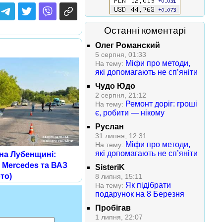
Останні коментарі
Олег Романский
5 серпня, 01:33
Міфи про методи,
На тему:
які допомагають не сп’яніти
Чудо Юдо
2 серпня, 21:12
Ремонт доріг: гроші
На тему:
є, робити — нікому
Руслан
31 липня, 12:31
Міфи про методи,
На тему:
які допомагають не сп’яніти
на Лубенщині:
я Mercedes та ВАЗ
SisteriK
то)
8 липня, 15:11
Як підібрати
На тему:
подарунок на 8 Березня
Пробігав
1 липня, 22:07