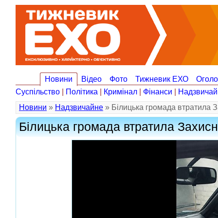
Новини
Відео
Фото
Тижневик ЕХО
Огол
Суспільство
|
Політика
|
Кримінал
|
Фінанси
|
Надзвичай
Новини
»
Надзвичайне
» Білицька громада втратила З
Білицька громада втратила Захисн