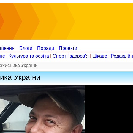
ошення
Блоги
Поради
Проекти
не
|
Культура та освіта
|
Спорт і здоров'я
|
Цікаве
|
Редакцій
ахисника України
ика України