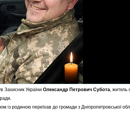
ув Захисник України
Олександр Петрович Субота
, житель 
ради.
ом із родиною переїхав до громади з Дніпропетровської обл