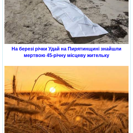
На березі річки Удай на Пирятинщині знайшли
мертвою 45-річну місцеву жительку