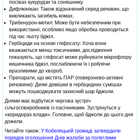
посівах кукурудзи та соняшнику.
Дифлюнікан: Також відзначений серед речовин, що
викликають загибель комах.
Трибенурон-метил: Може бути небезпечним при
використанні, особливо якщо обробка проводиться
під час льоту бджіл.
Гербіциди на основі гліфосату: Хоча вони
вважаються менш токсичними, дослідження
показують, що гліфосат може руйнувати мікрофлору
кишечника бджіл, послаблюючи їх і роблячи
вразливими до хвороб.
Препарати, що містять ПАР (поверхнево‑активні
речовини): Деякі домішки в гербіцидних сумішах
можуть пошкоджувати захисний шар бджоли.
Днями має відбутися чергова зустріч
сільгоспвиробників із пасічниками. Зустрінуться у
«коридорах влади». Головне, щоб бджоли до цього дня
дожили.
Читайте також:
У Кобеляцькій громаді затвердили
порядок оголошення Днів жалоби за полеглими