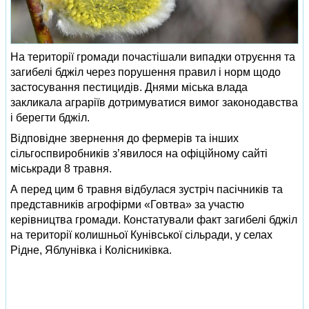
На території громади почастішали випадки отруєння та
загибелі бджіл через порушення правил і норм щодо
застосування пестицидів. Днями міська влада
закликала аграріїв дотримуватися вимог законодавства
і берегти бджіл.
Відповідне звернення до фермерів та інших
сільгоспвиробників з’явилося на офіційному сайті
міськради 8 травня.
А перед цим 6 травня відбулася зустріч пасічників та
представників агрофірми «Говтва» за участю
керівництва громади. Констатували факт загибелі бджіл
на території колишньої Кунівської сільради, у селах
Рідне, Яблунівка і Колісниківка.