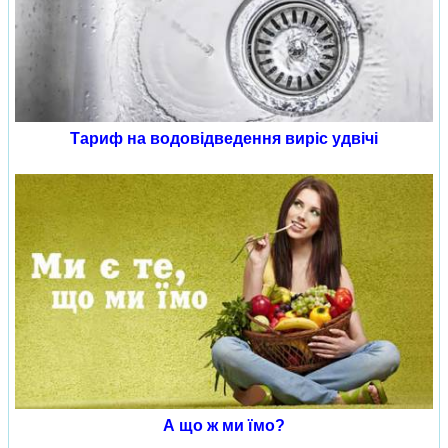
Тариф на водовідведення виріс удвічі
А що ж ми їмо?