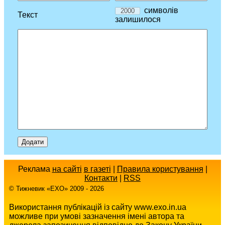
символів
Текст
залишилося
Реклама
на сайті
в газеті
|
Правила користування
|
Контакти
|
RSS
© Тижневик «EХO» 2009 - 2026
Використання публікацій із сайту www.exo.in.ua
можливе при умові зазначення імені автора та