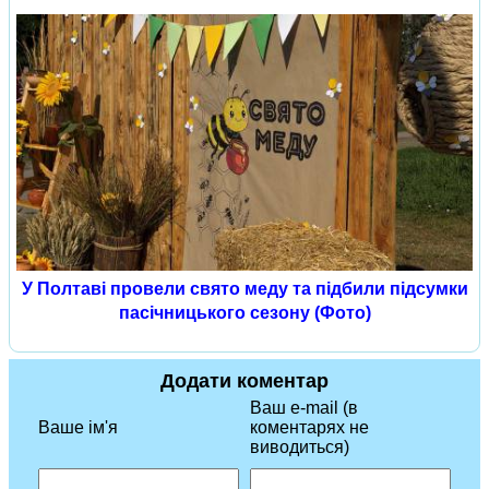
У Полтаві провели свято меду та підбили підсумки
пасічницького сезону (Фото)
Додати коментар
Ваш e-mail (в
Ваше ім'я
коментарях не
виводиться)