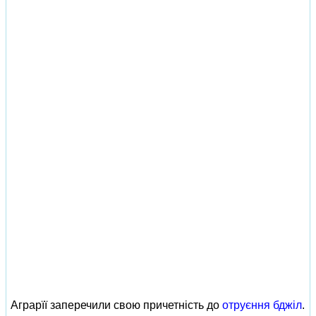
Аграрїї заперечили свою причетність до
отруєння бджіл
.