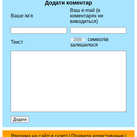
Додати коментар
Ваш e-mail (в
Ваше ім'я
коментарях не
виводиться)
символів
Текст
залишилося
Реклама
на сайті
в газеті
|
Правила користування
|