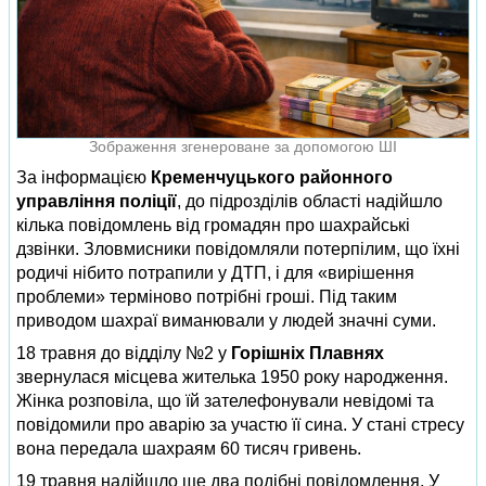
Зображення згенероване за допомогою ШІ
За інформацією
Кременчуцького районного
управління поліції
, до підрозділів області надійшло
кілька повідомлень від громадян про шахрайські
дзвінки. Зловмисники повідомляли потерпілим, що їхні
родичі нібито потрапили у ДТП, і для «вирішення
проблеми» терміново потрібні гроші. Під таким
приводом шахраї виманювали у людей значні суми.
18 травня до відділу №2 у
Горішніх Плавнях
звернулася місцева жителька 1950 року народження.
Жінка розповіла, що їй зателефонували невідомі та
повідомили про аварію за участю її сина. У стані стресу
вона передала шахраям 60 тисяч гривень.
19 травня надійшло ще два подібні повідомлення. У