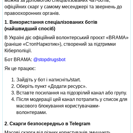
можна за допомогою спеціалізованих чат-ботів,
офіційних скарг у самому месенджері та звернень до
правоохоронних органів.
1. Використання спеціалізованих ботів
(найшвидший спосіб)
В Україні діє офіційний волонтерський проєкт «BRAMA»
(раніше «СтопНаркотик»), створений за підтримки
Кіберполіції.
Бот BRAMA:
@stopdrugsbot
Як це працює:
Зайдіть у бот і натисніть/start.
Оберіть пункт «Додати ресурс».
Вставте посилання на підозрілий канал або групу.
Після модерації цей канал потрапить у список для
масового блокування користувачами-
волонтерами.
2. Скарги безпосередньо в Telegram
Масові скарги від різних користувачів змушують