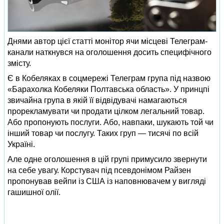
Днями автор цієї статті монітор ячи місцеві Телеграм-
канали наткнувся на оголошення досить специфічного
змісту.
Є в Кобеляках в соцмережі Телеграм група під назвою
«Барахолка Кобеляки Полтавська область». У принцпі
звичайна група в якій її відвідувачі намагаються
прорекламувати чи продати цілком легальний товар.
Або пропонують послуги. Або, навпаки, шукають той чи
інший товар чи послугу. Таких груп — тисячі по всій
Україні.
Але одне оголошення в цій групі примусило звернути
на себе увагу. Корстувач під псевдонімом Райзен
пропонував вейпи із США із наповнювачем у вигляді
гашишної олії.