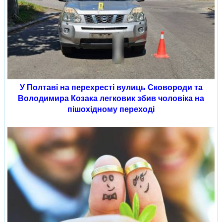
У Полтаві на перехресті вулиць Сковороди та
Володимира Козака легковик збив чоловіка на
пішохідному переході