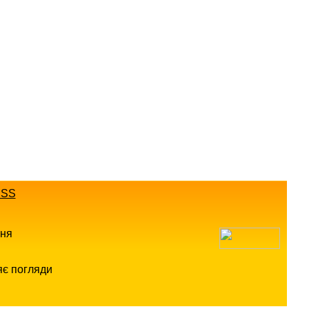
SS
ння
яє погляди