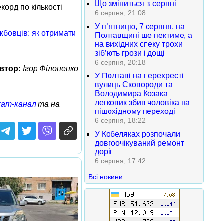
Що зміниться в серпні
екорд по кількості
6 серпня, 21:08
У п’ятницю, 7 серпня, на
жбовців: як отримати
Полтавщині ще пектиме, а
на вихідних спеку трохи
зіб’ють грози і дощі
6 серпня, 20:18
втор:
Ігор Філоненко
У Полтаві на перехресті
вулиць Сковороди та
Володимира Козака
легковик збив чоловіка на
ram-канал
та на
пішохідному переході
6 серпня, 18:22
У Кобеляках розпочали
довгоочікуваний ремонт
доріг
6 серпня, 17:42
Всі новини