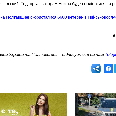
і учнівський. Тоді організаторам можна буде сподіватися на р
на Полтавщині скористалися 6600 ветеранів і військовослу
А
овини України та Полтавщини – підписуйтеся на наш
Teleg