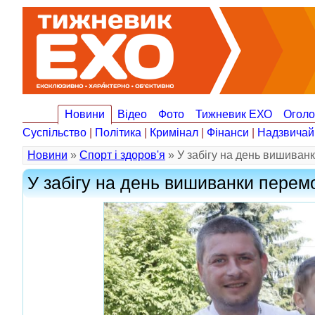
Новини
Відео
Фото
Тижневик ЕХО
Огол
Суспільство
|
Політика
|
Кримінал
|
Фінанси
|
Надзвичай
Новини
»
Спорт і здоров'я
» У забігу на день вишиван
У забігу на день вишиванки перем