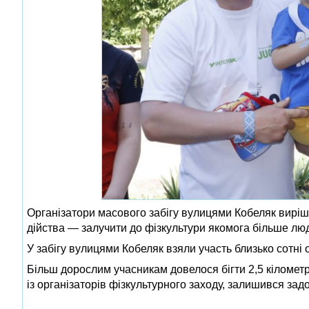
Організатори масового забігу вулицями Кобеляк виріш
дійства — залучити до фізкультури якомога більше лю
У забігу вулицями Кобеляк взяли участь близько сотні о
Більш дорослим учасникам довелося бігти 2,5 кіломет
із організаторів фізкультурного заходу, залишився за