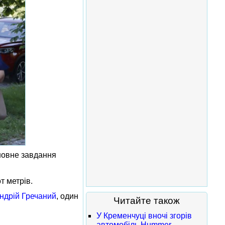
сновне завдання
т метрів.
ндрій Гречаний
, один
Читайте також
У Кременчуці вночі згорів
автомобіль Hummer