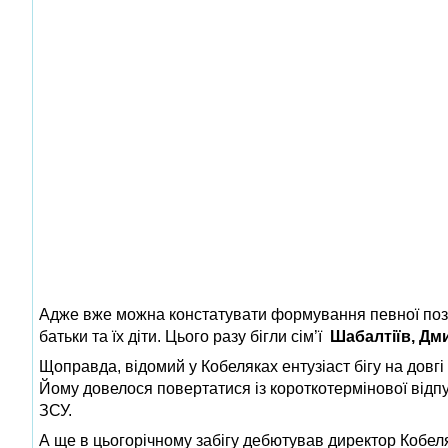
Адже вже можна констатувати формування певної позит
батьки та їх діти. Цього разу бігли сім’ї
Шабалтіїв, Дм
Щоправда, відомий у Кобеляках ентузіаст бігу на довгі
Йому довелося повертатися із короткотермінової відп
ЗСУ.
А ще в цьогорічному забігу дебютував директор Кобе