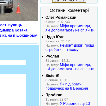
Останні коментарі
Олег Романский
5 серпня, 01:33
ресті вулиць
Міфи про методи,
На тему:
які допомагають не сп’яніти
димира Козака
віка на пішохідному
Чудо Юдо
2 серпня, 21:12
Ремонт доріг: гроші
На тему:
є, робити — нікому
Руслан
31 липня, 12:31
Міфи про методи,
На тему:
які допомагають не сп’яніти
SisteriK
8 липня, 15:11
Як підібрати
На тему:
подарунок на 8 Березня
Пробігав
1 липня, 22:07
У Решетилівці 13-
На тему: