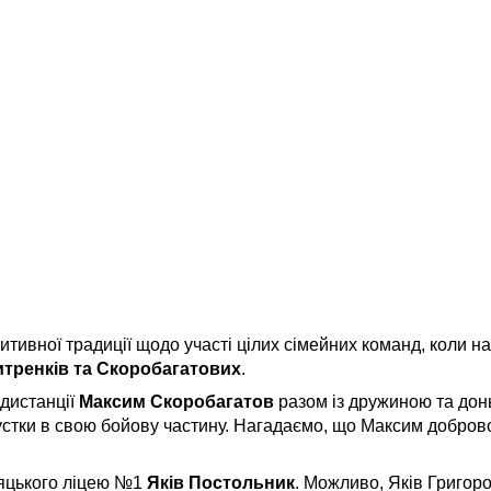
ивної традиції щодо участі цілих сімейних команд, коли на
итренків та Скоробагатових
.
 дистанції
Максим Скоробагатов
разом із дружиною та донь
устки в свою бойову частину. Нагадаємо, що Максим добров
ляцького ліцею №1
Яків Постольник
. Можливо, Яків Григор