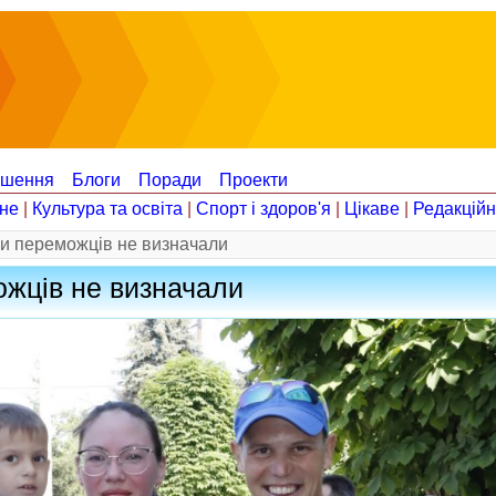
ошення
Блоги
Поради
Проекти
не
|
Культура та освіта
|
Спорт і здоров'я
|
Цікаве
|
Редакцій
ки переможців не визначали
ожців не визначали