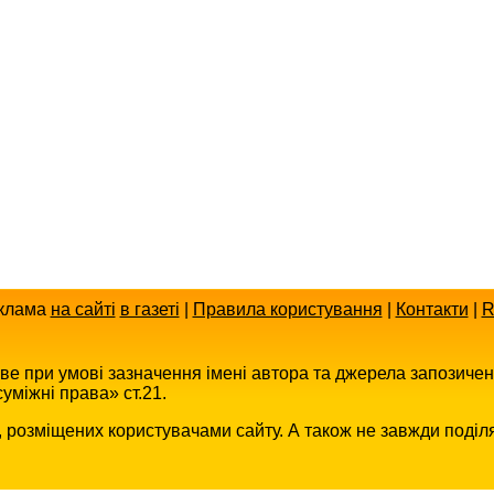
клама
на сайті
в газеті
|
Правила користування
|
Контакти
|
R
иве при умові зазначення імені автора та джерела запозиче
уміжні права» ст.21.
в, розміщених користувачами сайту. А також не завжди поділ