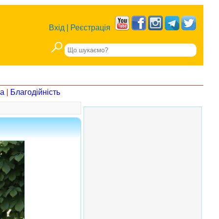
Вхід
|
Реєстрація
на
|
Благодійність