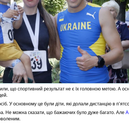
или, що спортивний результат не є їх головною метою. А о
дей.
сіб. У основному це були діти, які долали дистанцію в п’ятсо
ра. Не можна сказати, що бажаючих було дуже багато. Але
А
доволеним.