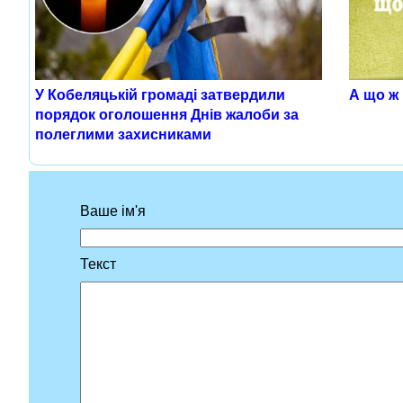
У Кобеляцькій громаді затвердили
А що ж
порядок оголошення Днів жалоби за
полеглими захисниками
Ваше ім'я
Текст