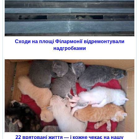
Сходи на площі Філармонії відремонтували
надгробками
22 врятовані життя — і кожне чекає на нашу