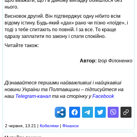
щоб вважати, що і в даному випадку обійшлося без
нього.
Висновок другий. Він підтверджує одну нібито всім
відому істину. Будь-який «дах» рано чи пізно «поїде», і
тоді з тебе спитають по повній. І за все. То краще
одразу заплатити по закону і спати спокійно.
Читайте також:
Автор:
Ігор Філоненко
Дізнавайтеся першими найважливіші і найцікавіші
новини України та Полтавщини – підписуйтеся на
наш
Telegram-канал
та на сторінку у
Facebook
2 червня, 13:21
|
Кобеляки
|
Фінанси