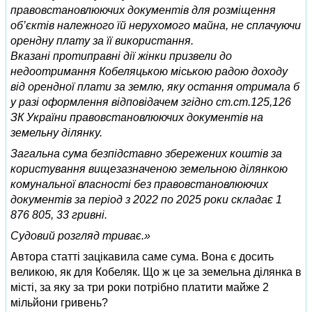
правовстановлюючих документів для розміщення
об’єктів належного їй нерухомого майна, не сплачуючи
орендну плату за її використання.
Вказані протиправні дії жінки призвели до
недоотримання Кобеляцькою міською радою доходу
від орендної плати за землю, яку остання отримала б
у разі оформлення відповідачем згідно ст.ст.125,126
ЗК України правовстановлюючих документів на
земельну ділянку.
Загальна сума безпідставно збережених коштів за
користування вищезазначеною земельною ділянкою
комунальної власності без правовстановлюючих
документів за період з 2022 по 2025 роки складає 1
876 805, 33 гривні.
Судовий розгляд триває.»
Автора статті зацікавила саме сума. Вона є досить
великою, як для Кобеляк. Що ж це за земельна ділянка в
місті, за яку за три роки потрібно платити майже 2
мільйони гривень?