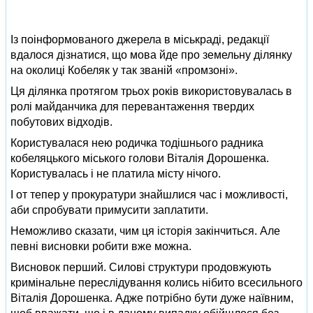
Із поінформованого джерела в міськраді, редакції
вдалося дізнатися, що мова йде про земельну ділянку
на околиці Кобеляк у так званій «промзоні».
Ця ділянка протягом трьох років використовувалась в
ролі майданчика для перевантаження твердих
побутових відходів.
Користувалася нею родичка тодішнього радника
кобеляцького міського голови Віталія Дорошенка.
Користувалась і не платила місту нічого.
І от тепер у прокуратури знайшлися час і можливості,
аби спробувати примусити заплатити.
Неможливо сказати, чим ця історія закінчиться. Але
певні висновки робити вже можна.
Висновок перший. Силові структури продовжують
кримінальне переслідування колись нібито всесильного
Віталія Дорошенка. Адже потрібно бути дуже наївним,