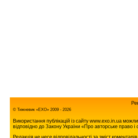
Ре
© Тижневик «EХO» 2009 - 2026
Використання публікацій із сайту www.exo.in.ua можл
відповідно до Закону України «Про авторське право і с
Редакція не несе відповідальності за зміст коментарі