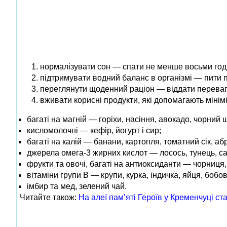
нормалізувати сон — спати не менше восьми годи
підтримувати водний баланс в організмі — пити п
переглянути щоденний раціон — віддати перевагу
вживати корисні продукти, які допомагають мінімі
багаті на магній — горіхи, насіння, авокадо, чорний 
кисломолочні — кефір, йогурт і сир;
багаті на калій — банани, картопля, томатний сік, аб
джерела омега-3 жирних кислот — лосось, тунець, сард
фрукти та овочі, багаті на антиоксиданти — чорниця
вітаміни групи В — крупи, курка, індичка, яйця, бобов
імбир та мед, зелений чай.
Читайте також:
На алеї пам’яті Героїв у Кременчуці ст