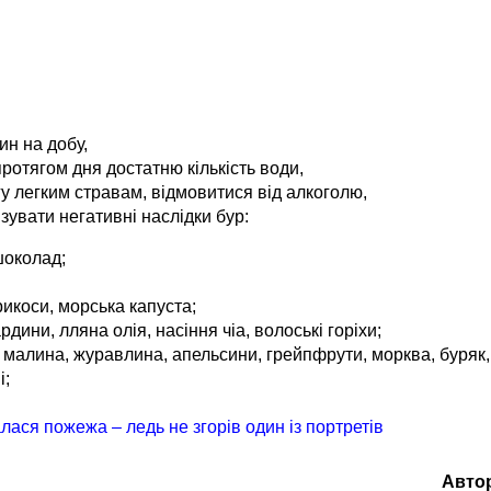
н на добу,
ротягом дня достатню кількість води,
 легким стравам, відмовитися від алкоголю,
зувати негативні наслідки бур:
шоколад;
рикоси, морська капуста;
ини, лляна олія, насіння чіа, волоські горіхи;
, малина, журавлина, апельсини, грейпфрути, морква, буряк,
і;
алася пожежа – ледь не згорів один із портретів
Авто