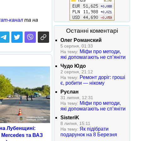
ram-канал
та на
Останні коментарі
Олег Романский
5 серпня, 01:33
Міфи про методи,
На тему:
які допомагають не сп’яніти
Чудо Юдо
2 серпня, 21:12
Ремонт доріг: гроші
На тему:
є, робити — нікому
Руслан
31 липня, 12:31
Міфи про методи,
На тему:
які допомагають не сп’яніти
SisteriK
8 липня, 15:11
на Лубенщині:
Як підібрати
На тему:
подарунок на 8 Березня
я Mercedes та ВАЗ