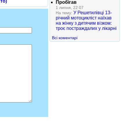
то)
Пробігав
1 липня, 22:07
У Решетилівці 13-
На тему:
річний мотоцикліст наїхав
на жінку з дитячим візком:
троє постраждалих у лікарні
Всі коментарі