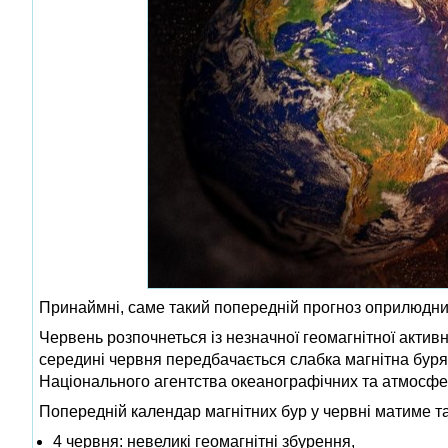
Принаймні, саме такий попередній прогноз оприлюдни
Червень розпочнеться із незначної геомагнітної активно
середині червня передбачається слабка магнітна буря
Національного агентства океанографічних та атмосф
Попередній календар магнітних бур у червні матиме т
4 червня: невеликі геомагнітні збурення,