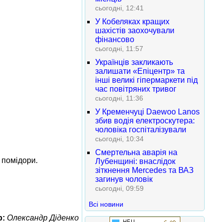
сьогодні, 12:41
У Кобеляках кращих
шахістів заохочували
фінансово
сьогодні, 11:57
Українців закликають
залишати «Епіцентр» та
інші великі гіпермаркети під
час повітряних тривог
сьогодні, 11:36
У Кременчуці Daewoo Lanos
збив водія електроскутера:
чоловіка госпіталізували
сьогодні, 10:34
Смертельна аварія на
 помідори.
Лубенщині: внаслідок
зіткнення Mercedes та ВАЗ
загинув чоловік
сьогодні, 09:59
Всі новини
р:
Олександр Діденко