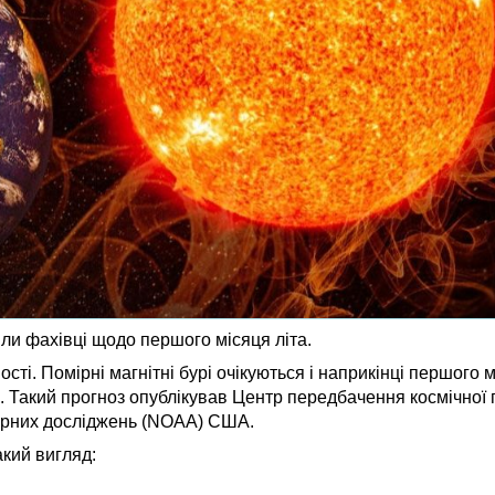
ли фахівці щодо першого місяця літа.
сті. Помірні магнітні бурі очікуються і наприкінці першого м
. Такий прогноз опублікував Центр передбачення космічної 
ерних досліджень (NOAA) США.
акий вигляд: