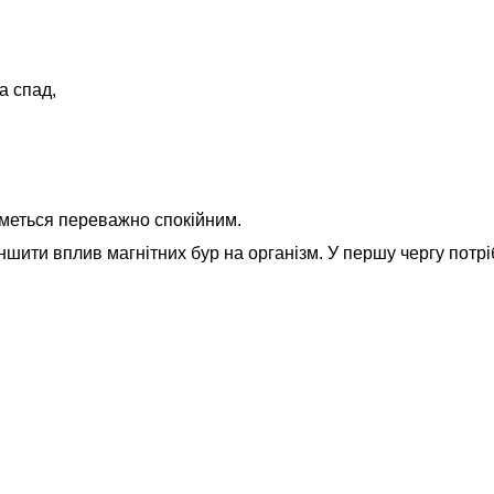
а спад,
иметься переважно спокійним.
ншити вплив магнітних бур на організм. У першу чергу потрі