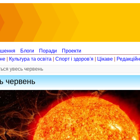
ошення
Блоги
Поради
Проекти
не
|
Культура та освіта
|
Спорт і здоров'я
|
Цікаве
|
Редакцій
ться увесь червень
сь червень