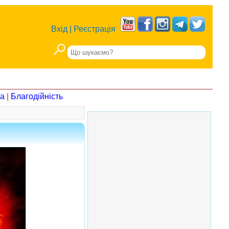
Вхід
|
Реєстрація
на
|
Благодійність