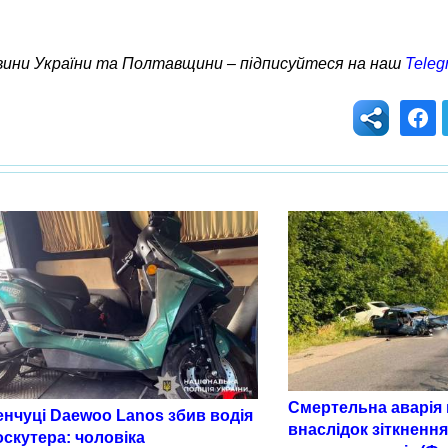
овини України та Полтавщини – підписуйтеся на наш
Teleg
Смертельна аварія 
енчуці Daewoo Lanos збив водія
внаслідок зіткненн
скутера: чоловіка