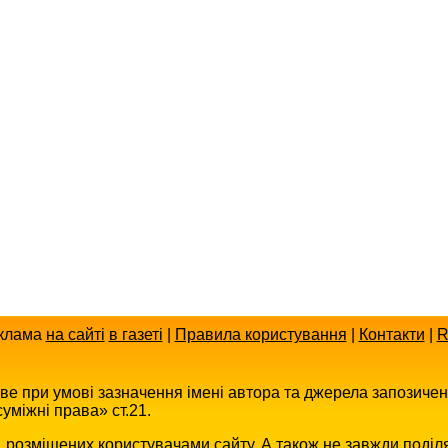
клама
на сайті
в газеті
|
Правила користування
|
Контакти
|
R
иве при умові зазначення імені автора та джерела запозиче
уміжні права» ст.21.
в, розміщених користувачами сайту. А також не завжди поділ