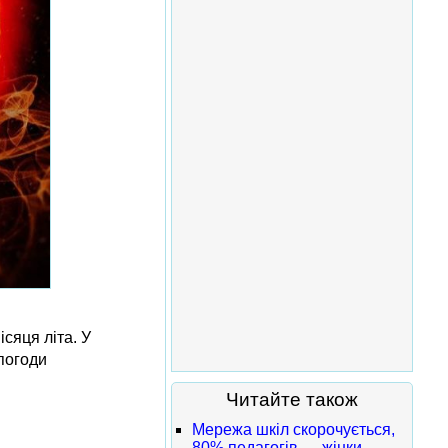
ісяця літа. У
погоди
Читайте також
Мережа шкіл скорочується,
80% педагогів — жінки