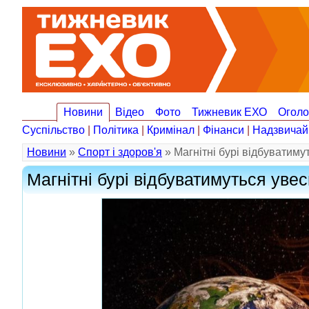
Новини
Відео
Фото
Тижневик ЕХО
Огол
Суспільство
|
Політика
|
Кримінал
|
Фінанси
|
Надзвичай
Новини
»
Спорт і здоров'я
» Магнітні бурі відбуватиму
Магнітні бурі відбуватимуться уве