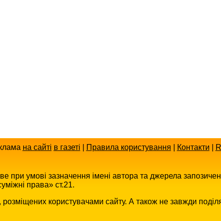
клама
на сайті
в газеті
|
Правила користування
|
Контакти
|
R
иве при умові зазначення імені автора та джерела запозиче
уміжні права» ст.21.
в, розміщених користувачами сайту. А також не завжди поділ