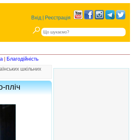
Вхід
|
Реєстрація
на
|
Благодійність
аїнських шкільних
о-пліч