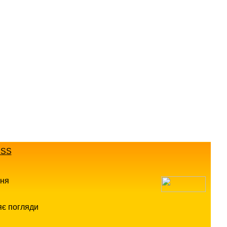
SS
ння
яє погляди