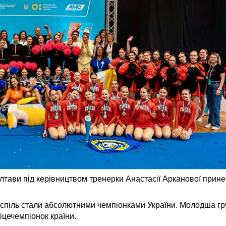
ави під керівництвом тренерки Анастасії Арканової прине
оспіль стали абсолютними чемпіонками України. Молодша гру
іцечемпіонок країни.