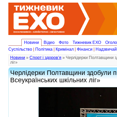
Новини
Відео
Фото
Тижневик ЕХО
Огол
Суспільство
|
Політика
|
Кримінал
|
Фінанси
|
Надзвичай
Новини
»
Спорт і здоров'я
» Черлідерки Полтавщини зд
ліг»
Черлідерки Полтавщини здобули пе
Всеукраїнських шкільних ліг»