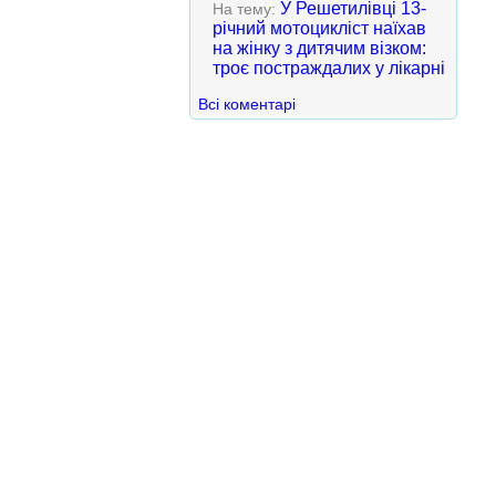
У Решетилівці 13-
На тему:
річний мотоцикліст наїхав
на жінку з дитячим візком:
троє постраждалих у лікарні
Всі коментарі