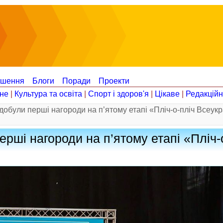
ошення
Блоги
Поради
Проекти
не
|
Культура та освіта
|
Спорт і здоров'я
|
Цікаве
|
Редакцій
обули перші нагороди на п’ятому етапі «Пліч-о-пліч Всеукр
рші нагороди на п’ятому етапі «Пліч-