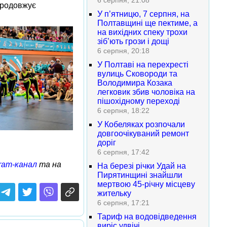
6 серпня, 21:08
продовжує
У п’ятницю, 7 серпня, на
Полтавщині ще пектиме, а
на вихідних спеку трохи
зіб’ють грози і дощі
6 серпня, 20:18
У Полтаві на перехресті
вулиць Сковороди та
Володимира Козака
легковик збив чоловіка на
пішохідному переході
6 серпня, 18:22
У Кобеляках розпочали
довгоочікуваний ремонт
доріг
6 серпня, 17:42
ram-канал
та на
На березі річки Удай на
Пирятинщині знайшли
мертвою 45-річну місцеву
жительку
6 серпня, 17:21
Тариф на водовідведення
виріс удвічі