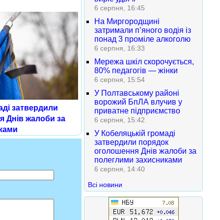
6 серпня, 16:45
На Миргородщині
затримали п’яного водія із
понад 3 проміле алкоголю
6 серпня, 16:33
Мережа шкіл скорочується,
80% педагогів — жінки
6 серпня, 15:54
У Полтавському районі
ворожий БпЛА влучив у
аді затвердили
приватне підприємство
я Днів жалоби за
6 серпня, 15:42
ками
У Кобеляцькій громаді
затвердили порядок
оголошення Днів жалоби за
полеглими захисниками
6 серпня, 14:40
Всі новини