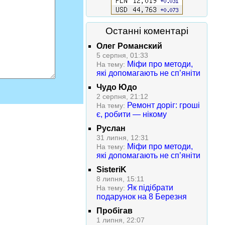
Останні коментарі
Олег Романский
5 серпня, 01:33
Міфи про методи,
На тему:
які допомагають не сп’яніти
Чудо Юдо
2 серпня, 21:12
Ремонт доріг: гроші
На тему:
є, робити — нікому
Руслан
31 липня, 12:31
Міфи про методи,
На тему:
які допомагають не сп’яніти
SisteriK
8 липня, 15:11
Як підібрати
На тему:
подарунок на 8 Березня
Пробігав
1 липня, 22:07