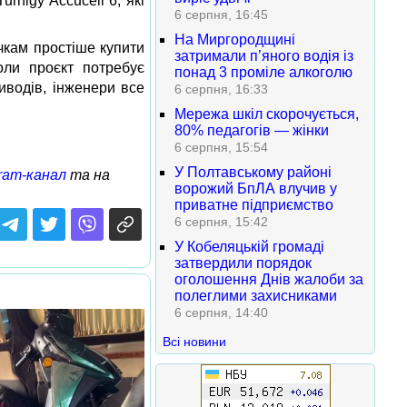
rnigy Accucell 6, які
6 серпня, 16:45
На Миргородщині
ачкам простіше купити
затримали п’яного водія із
оли проєкт потребує
понад 3 проміле алкоголю
иводів, інженери все
6 серпня, 16:33
Мережа шкіл скорочується,
80% педагогів — жінки
6 серпня, 15:54
У Полтавському районі
ram-канал
та на
ворожий БпЛА влучив у
приватне підприємство
6 серпня, 15:42
У Кобеляцькій громаді
затвердили порядок
оголошення Днів жалоби за
полеглими захисниками
6 серпня, 14:40
Всі новини