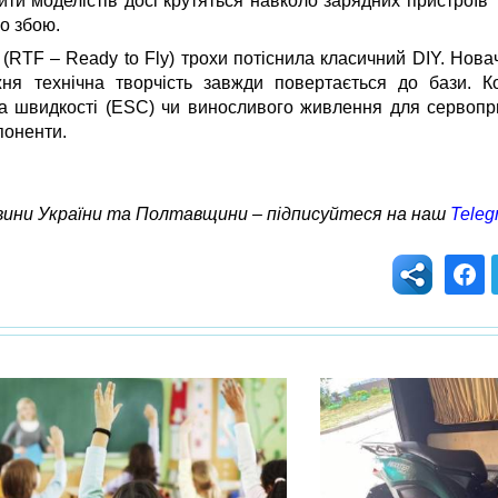
ти моделістів досі крутяться навколо зарядних пристроїв Tu
о збою.
 (RTF – Ready to Fly) трохи потіснила класичний DIY. Нов
жня технічна творчість завжди повертається до бази. К
ра швидкості (ESC) чи виносливого живлення для сервопр
поненти.
овини України та Полтавщини – підписуйтеся на наш
Teleg