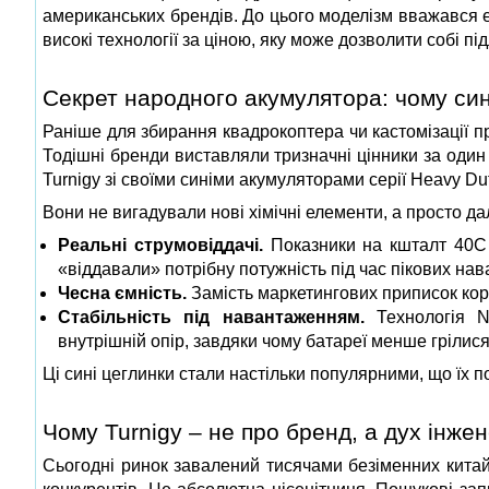
американських брендів. До цього моделізм вважався е
високі технології за ціною, яку може дозволити собі під
Секрет народного акумулятора: чому син
Раніше для збирання квадрокоптера чи кастомізації п
Тодішні бренди виставляли тризначні цінники за один
Turnigy зі своїми синіми акумуляторами серії Heavy Du
Вони не вигадували нові хімічні елементи, а просто да
Реальні струмовіддачі.
Показники на кшталт 40C 
«віддавали» потрібну потужність під час пікових нав
Чесна ємність.
Замість маркетингових приписок кори
Стабільність під навантаженням.
Технологія N
внутрішній опір, завдяки чому батареї менше грілися
Ці сині цеглинки стали настільки популярними, що їх 
Чому Turnigy – не про бренд, а дух інжен
Сьогодні ринок завалений тисячами безіменних китайс