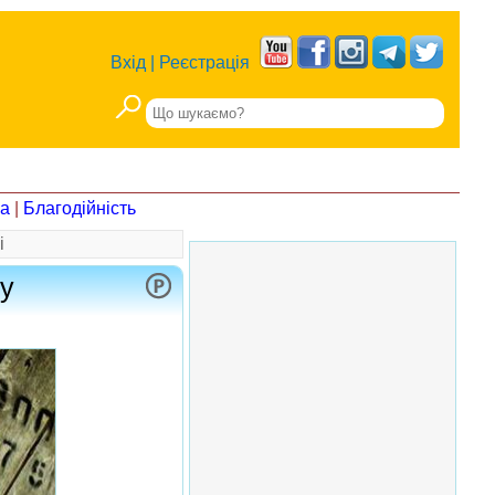
Вхід
|
Реєстрація
на
|
Благодійність
і
ху