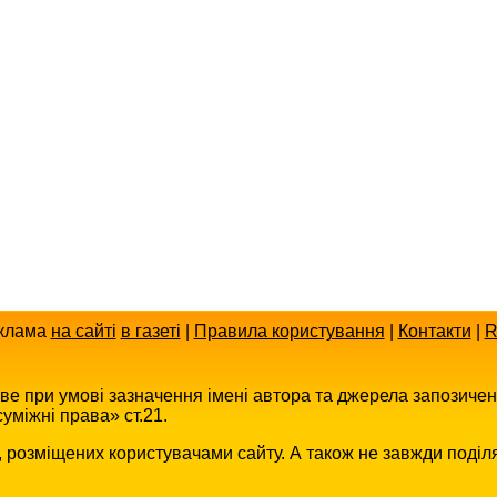
клама
на сайті
в газеті
|
Правила користування
|
Контакти
|
R
иве при умові зазначення імені автора та джерела запозиче
уміжні права» ст.21.
в, розміщених користувачами сайту. А також не завжди поділ