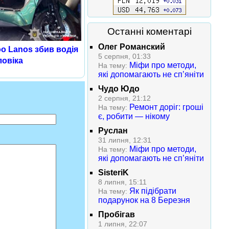
Останні коментарі
Олег Романский
o Lanos збив водія
5 серпня, 01:33
ловіка
Міфи про методи,
На тему:
які допомагають не сп’яніти
Чудо Юдо
2 серпня, 21:12
Ремонт доріг: гроші
На тему:
є, робити — нікому
Руслан
31 липня, 12:31
Міфи про методи,
На тему:
які допомагають не сп’яніти
SisteriK
8 липня, 15:11
Як підібрати
На тему:
подарунок на 8 Березня
Пробігав
1 липня, 22:07