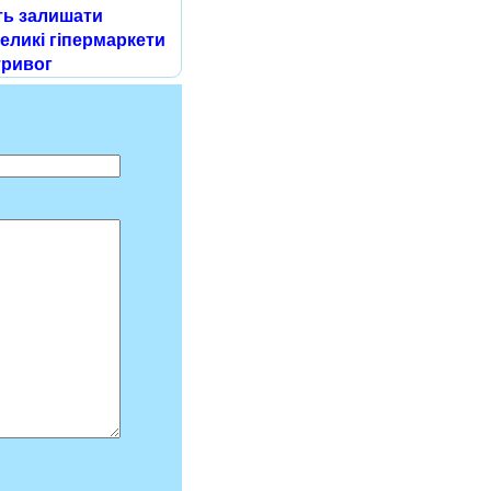
ть залишати
великі гіпермаркети
тривог