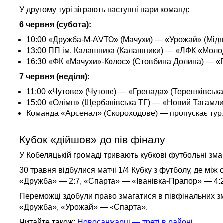
У другому турі зіграють наступні пари команд:
6 червня (субота):
10:00 «Дружба-М-АVТО» (Мачухи) — «Урожай» (Мід
13:00 ПП ім. Калашника (Калашники) — «ЛФК «Молод
16:30 «ФК «Мачухи»-Колос» (Стовбина Долина) — «П
7 червня (неділя):
11:00 «Чутове» (Чутове) — «Гренада» (Терешківська
15:00 «Олімп» (Щербанівська ТГ) — «Новий Тагамли
Команда «Арсенал» (Скороходове) — пропускає тур
Кубок «дійшов» до пів фіналу
У Кобеляцькій громаді тривають кубкові футбольні зма
30 травня відбулися матчі 1/4 Кубку з футболу, де мі
«Дружба» — 2:7, «Спарта» — «Іванівка-Прапор» — 4:2
Переможці здобули право змагатися в півфінальних зма
«Дружба», «Урожай» — «Спарта».
Читайте також:
Новосанжарці — треті в районі