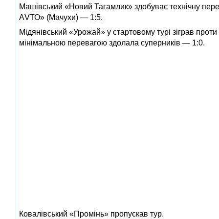
Машівський «Новий Тагамлик» здобуває технічну пере
АVТО» (Мачухи) — 1:5.
Мідянівський «Урожай» у стартовому турі зіграв прот
мінімальною перевагою здолала суперників — 1:0.
Ковалівський «Промінь» пропускав тур.