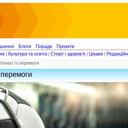
ошення
Блоги
Поради
Проекти
не
|
Культура та освіта
|
Спорт і здоров'я
|
Цікаве
|
Редакцій
іонат із перемоги
 перемоги