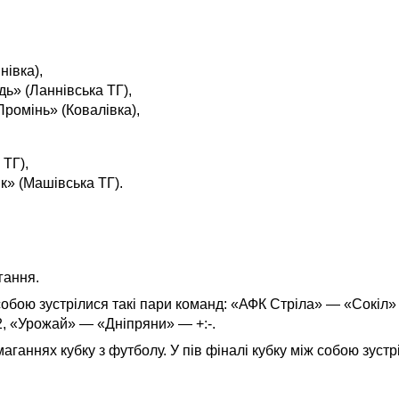
янівка),
ь» (Ланнівська ТГ),
ромінь» (Ковалівка),
 ТГ),
к» (Машівська ТГ).
.
гання.
ж собою зустрілися такі пари команд: «АФК Стріла» — «Сокіл
, «Урожай» — «Дніпряни» — +:-.
ганнях кубку з футболу. У пів фіналі кубку між собою зустр