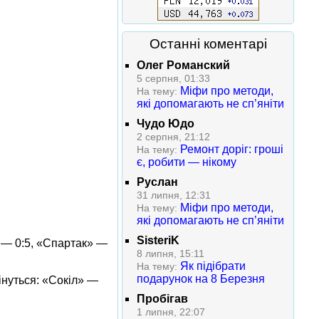
Останні коментарі
Олег Романский
5 серпня, 01:33
Міфи про методи,
На тему:
які допомагають не сп’яніти
Чудо Юдо
2 серпня, 21:12
Ремонт доріг: гроші
На тему:
є, робити — нікому
Руслан
31 липня, 12:31
Міфи про методи,
На тему:
які допомагають не сп’яніти
SisteriK
» — 0:5, «Спартак» —
8 липня, 15:11
Як підібрати
На тему:
подарунок на 8 Березня
інуться: «Сокіл» —
Пробігав
1 липня, 22:07