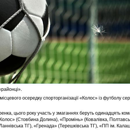
«районці».
ісцевого осередку спорторганізації «Колос» із футболу се
ренка, цього року участь у змаганнях беруть одинадцять ко
Колос» (Стовбина Долина), «Промінь» (Ковалівка, Полтавськ
Ланнівська ТГ), «Гренада» (Терешківська ТГ), «ПП ім. Кала