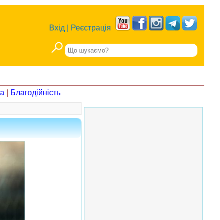
Вхід
|
Реєстрація
на
|
Благодійність