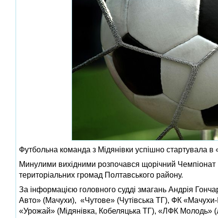
Футбольна команда з Мідянівки успішно стартувала в 
Минулими вихідними розпочався щорічний Чемпіонат м
територіальних громад Полтавського району.
За інформацією головного судді змагань Андрія Гонча
Авто» (Мачухи), «Чутове» (Чутівська ТГ), ФК «Мачухи-
«Урожай» (Мідянівка, Кобеляцька ТГ), «ЛФК Молодь» (