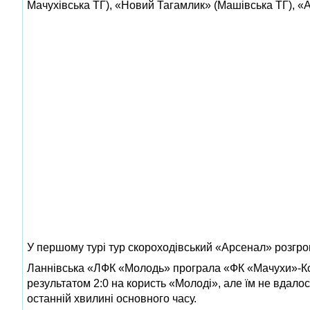
Мачухівська ТГ), «Новий Тагамлик» (Машівська ТГ), «
У першому турі тур скороходівський «Арсенал» розгро
Ланнівська «ЛФК «Молодь» програла «ФК «Мачухи»-Кол
результатом 2:0 на користь «Молоді», але їм не вдало
останній хвилині основного часу.