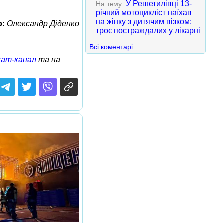
У Решетилівці 13-
На тему:
річний мотоцикліст наїхав
на жінку з дитячим візком:
р:
Олександр Діденко
троє постраждалих у лікарні
Всі коментарі
ram-канал
та на