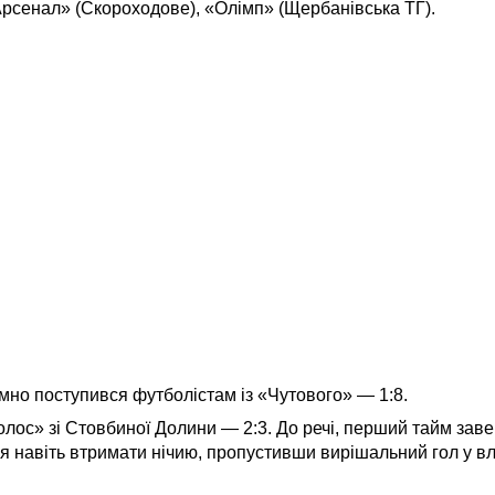
Арсенал» (Скороходове), «Олімп» (Щербанівська ТГ).
мно поступився футболістам із «Чутового» — 1:8.
ос» зі Стовбиної Долини — 2:3. До речі, перший тайм зав
ся навіть втримати нічию, пропустивши вирішальний гол у вл