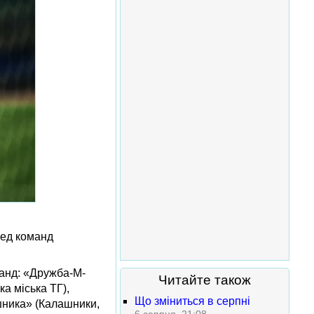
ред команд
манд: «Дружба-М-
Читайте також
а міська ТГ),
Що зміниться в серпні
шника» (Калашники,