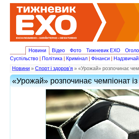
Новини
Відео
Фото
Тижневик ЕХО
Огол
Суспільство
|
Політика
|
Кримінал
|
Фінанси
|
Надзвичай
Новини
»
Спорт і здоров'я
» «Урожай» розпочинає чемп
«Урожай» розпочинає чемпіонат із