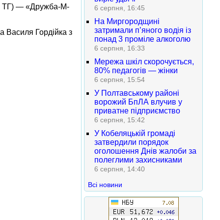
а ТГ) — «Дружба-М-
6 серпня, 16:45
На Миргородщині
затримали п’яного водія із
а Василя Гордійка з
понад 3 проміле алкоголю
6 серпня, 16:33
Мережа шкіл скорочується,
80% педагогів — жінки
6 серпня, 15:54
У Полтавському районі
ворожий БпЛА влучив у
приватне підприємство
6 серпня, 15:42
У Кобеляцькій громаді
затвердили порядок
оголошення Днів жалоби за
полеглими захисниками
6 серпня, 14:40
Всі новини