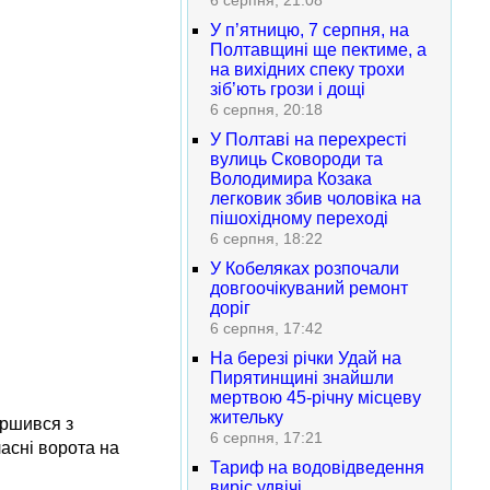
6 серпня, 21:08
У п’ятницю, 7 серпня, на
Полтавщині ще пектиме, а
на вихідних спеку трохи
зіб’ють грози і дощі
6 серпня, 20:18
У Полтаві на перехресті
вулиць Сковороди та
Володимира Козака
легковик збив чоловіка на
пішохідному переході
6 серпня, 18:22
У Кобеляках розпочали
довгоочікуваний ремонт
доріг
6 серпня, 17:42
На березі річки Удай на
Пирятинщині знайшли
мертвою 45-річну місцеву
жительку
ершився з
6 серпня, 17:21
асні ворота на
Тариф на водовідведення
виріс удвічі