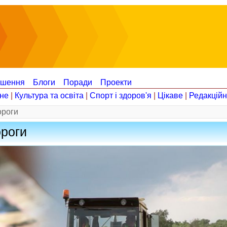
ошення
Блоги
Поради
Проекти
не
|
Культура та освіта
|
Спорт і здоров'я
|
Цікаве
|
Редакцій
ороги
ороги