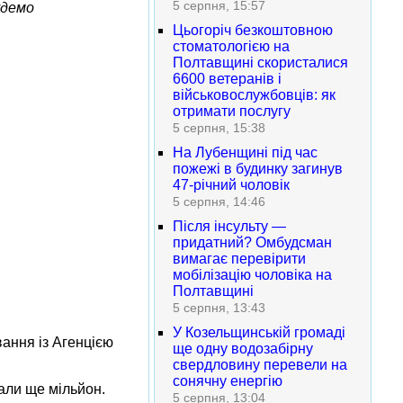
5 серпня, 15:57
удемо
Цьогоріч безкоштовною
стоматологією на
Полтавщині скористалися
6600 ветеранів і
військовослужбовців: як
отримати послугу
5 серпня, 15:38
На Лубенщині під час
пожежі в будинку загинув
47-річний чоловік
5 серпня, 14:46
Після інсульту —
придатний? Омбудсман
вимагає перевірити
мобілізацію чоловіка на
Полтавщині
5 серпня, 13:43
У Козельщинській громаді
вання із Агенцією
ще одну водозабірну
свердловину перевели на
сонячну енергію
дали ще мільйон.
5 серпня, 13:04