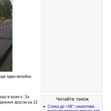
т ще один мільйон
і в казні є. За
Читайте також
дження зросли на 12
Спека до +38°: синоптики
оновили прогноз погоди для