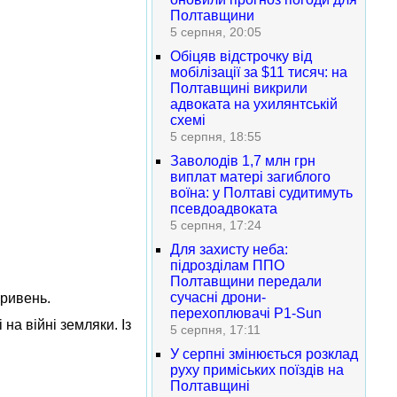
Полтавщини
5 серпня, 20:05
Обіцяв відстрочку від
мобілізації за $11 тисяч: на
Полтавщині викрили
адвоката на ухилянтській
схемі
5 серпня, 18:55
Заволодів 1,7 млн грн
виплат матері загиблого
воїна: у Полтаві судитимуть
псевдоадвоката
5 серпня, 17:24
Для захисту неба:
підрозділам ППО
Полтавщини передали
сучасні дрони-
гривень.
перехоплювачі P1-Sun
на війні земляки. Із
5 серпня, 17:11
У серпні змінюється розклад
руху приміських поїздів на
Полтавщині