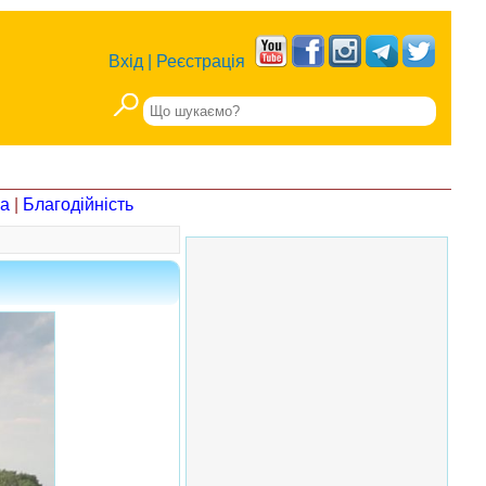
Вхід
|
Реєстрація
на
|
Благодійність