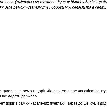
ення спеціалістами по технагляду тих ділянок доріг, що б
к. Але ремонтуватимуть і дороги між селами та в селах.
и гривень на ремонт доріг між селами в рамках співфінансу
и має додати держава.
т доріг в самих населених пунктах. І зараз до цієї суми до