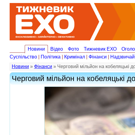
Новини
Відео
Фото
Тижневик ЕХО
Огол
Суспільство
|
Політика
|
Кримінал
|
Фінанси
|
Надзвичай
Новини
»
Фінанси
» Черговий мільйон на кобеляцькі д
Черговий мільйон на кобеляцькі д