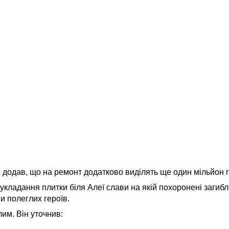
й додав, що на ремонт додатково виділять ще один мільйон 
укладання плитки біля Алеї слави на якій похоронені загиблі 
 полеглих героїв.
лим. Він уточнив: