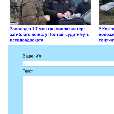
Заволодів 1,7 млн грн виплат матері
У Козе
загиблого воїна: у Полтаві судитимуть
водоза
псевдоадвоката
сонячн
Ваше ім'я
Текст