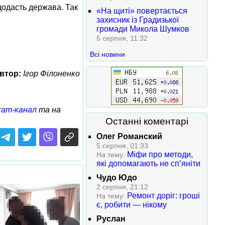
 додасть держава. Так
«На щиті» повертається
захисник із Градизької
громади Микола Шумков
5 серпня, 11:32
Всі новини
втор:
Ігор Філоненко
ram-канал
та на
Останні коментарі
Олег Романский
5 серпня, 01:33
Міфи про методи,
На тему:
які допомагають не сп’яніти
Чудо Юдо
2 серпня, 21:12
Ремонт доріг: гроші
На тему:
є, робити — нікому
Руслан