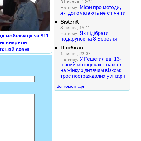
31 липня, 12:31
Міфи про методи,
На тему:
які допомагають не сп’яніти
SisteriK
8 липня, 15:11
Як підібрати
На тему:
д мобілізації за $11
подарунок на 8 Березня
ні викрили
Пробігав
тській схемі
1 липня, 22:07
У Решетилівці 13-
На тему:
річний мотоцикліст наїхав
на жінку з дитячим візком:
троє постраждалих у лікарні
Всі коментарі