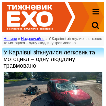
Новини
»
Надзвичайне
» У Карлівці зіткнулися легковик
та мотоцикл – одну люддину травмовано
У Карлівці зіткнулися легковик та
мотоцикл – одну люддину
травмовано