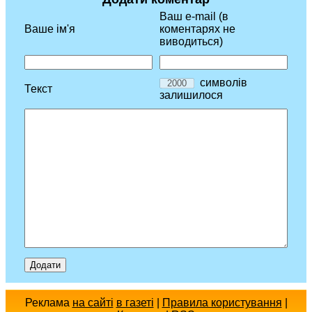
Ваш e-mail (в
Ваше ім'я
коментарях не
виводиться)
символів
Текст
залишилося
Реклама
на сайті
в газеті
|
Правила користування
|