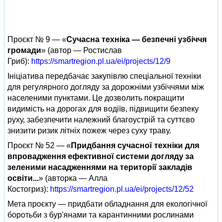
Проєкт № 9 — «
Сучасна техніка — безпечні узбіччя
громади
» (автор — Ростислав
Гриб):
https://smartregion.pl.ua/ei/projects/12/9
Ініціатива передбачає закупівлю спеціальної техніки
для регулярного догляду за дорожніми узбіччями між
населеними пунктами. Це дозволить покращити
видимість на дорогах для водіїв, підвищити безпеку
руху, забезпечити належний благоустрій та суттєво
знизити ризик літніх пожеж через суху траву.
Проєкт № 52 — «
Придбання сучасної техніки для
впровадження ефективної системи догляду за
зеленими насадженнями на території закладів
освіти...
» (авторка — Алла
Костогриз):
https://smartregion.pl.ua/ei/projects/12/52
Мета проєкту — придбати обладнання для екологічної
боротьби з бур'янами та карантинними рослинами