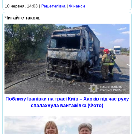
10 червня, 14:03
|
Решетилівка
|
Фінанси
Читайте також:
Поблизу Іванівки на трасі Київ – Харків під час руху
спалахнула вантажівка (Фото)