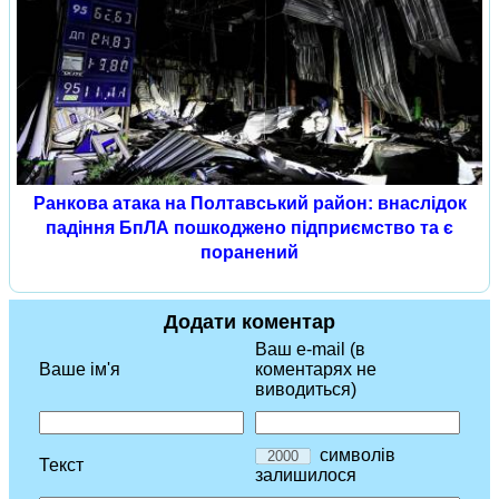
Ранкова атака на Полтавський район: внаслідок
падіння БпЛА пошкоджено підприємство та є
поранений
Додати коментар
Ваш e-mail (в
Ваше ім'я
коментарях не
виводиться)
символів
Текст
залишилося