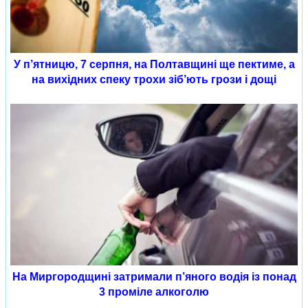
У п’ятницю, 7 серпня, на Полтавщині ще пектиме, а
на вихідних спеку трохи зіб’ють грози і дощі
На Миргородщині затримали п’яного водія із понад
3 проміле алкоголю