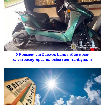
У Кременчуці Daewoo Lanos збив водія
електроскутера: чоловіка госпіталізували