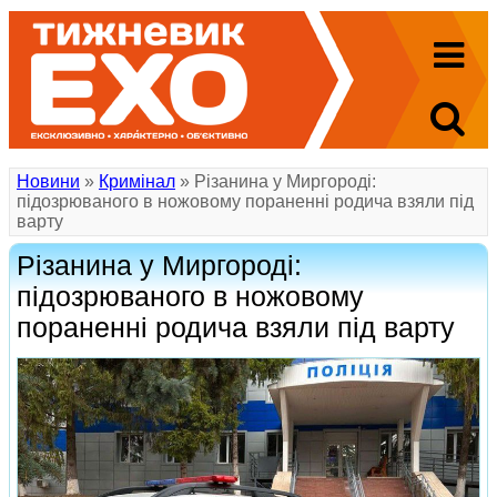
Новини
»
Кримінал
» Різанина у Миргороді:
підозрюваного в ножовому пораненні родича взяли під
варту
Різанина у Миргороді:
підозрюваного в ножовому
пораненні родича взяли під варту