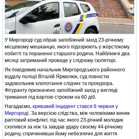
У Миргороді суд обрав запобіжний захід 23-річному
місцевому мешканцю, якого підозрюють у жорстокому
побитті та пораненні старшого родича. Найближчі два
місяці затриманий проведе у слідчому ізоляторі.
Як повідомив начальник Миргородського районного
відділу поліції Віталій Ярмолюк, суд повністю
задовольнив клопотання слідчих та прокурора.
Фігуранту призначено запобіжний захід у вигляді
тримання під вартою строком на 60 діб.
Нагадаємо,
кривавий інцидент стався 6 червня у
Миргороді
. За версією слідства, між чоловіками виник
раптовий конфлікт, під час якого 23-річний молодик
схопився за ніж та завдав удару своєму 44-річному
родичу, спричинивши йому небезпечні для життя