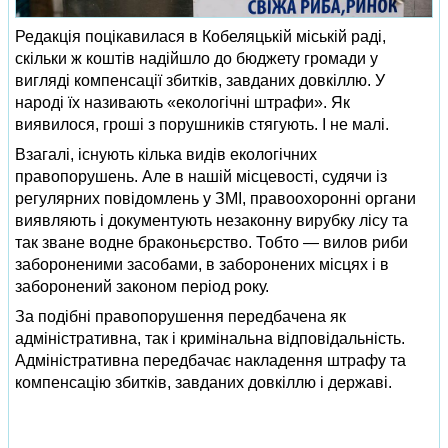
Редакція поцікавилася в Кобеляцькій міській раді,
скільки ж коштів надійшло до бюджету громади у
вигляді компенсації збитків, завданих довкіллю. У
народі їх називають «екологічні штрафи». Як
виявилося, гроші з порушників стягують. І не малі.
Взагалі, існують кілька видів екологічних
правопорушень. Але в нашій місцевості, судячи із
регулярних повідомлень у ЗМІ, правоохоронні органи
виявляють і документують незаконну вирубку лісу та
так зване водне браконьєрство. Тобто — вилов риби
забороненими засобами, в заборонених місцях і в
заборонений законом період року.
За подібні правопорушення передбачена як
адміністративна, так і кримінальна відповідальність.
Адміністративна передбачає накладення штрафу та
компенсацію збитків, завданих довкіллю і державі.