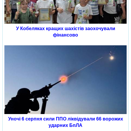
У Кобеляках кращих шахістів заохочували
фінансово
Уночі 6 серпня сили ППО ліквідували 66 ворожих
ударних БпЛА