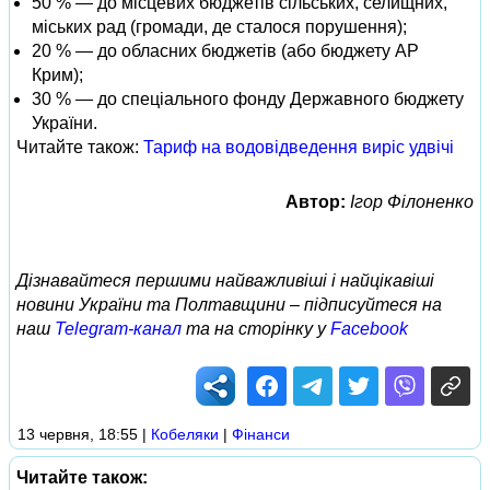
50 % — до місцевих бюджетів сільських, селищних,
міських рад (громади, де сталося порушення);
20 % — до обласних бюджетів (або бюджету АР
Крим);
30 % — до спеціального фонду Державного бюджету
України.
Читайте також:
Тариф на водовідведення виріс удвічі
Автор:
Ігор Філоненко
Дізнавайтеся першими найважливіші і найцікавіші
новини України та Полтавщини – підписуйтеся на
наш
Telegram-канал
та на сторінку у
Facebook
13 червня, 18:55
|
Кобеляки
|
Фінанси
Читайте також: