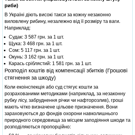
риби)
В Україні діють високі такси за кожну незаконно
виловлену рибину, незалежно від її розміру та ваги.
Наприклад:
Судак: 3 587 грн. за 1 шт.
Щука: 3 468 грн. за 1 шт.
Сом: 5 117 грн. за 1 шт.
Окунь: 3 162 грн. за 1 шт.
Карась сріблястий: 1 581 грн. за 1 шт.
Розподіл коштів від компенсації збитків (Грошові
стягнення за шкоду)
Коли екоінспекція або суд стягує кошти за
розрахованими методиками (наприклад, за незаконну
рубку лісу, забруднення річки чи нафторозлив), гроші
мають чітко визначене цільове призначення. Вони
зараховуються до фондів охорони навколишнього
природного середовища за місцем заподіяння шкоди та
розподіляються пропорційно: