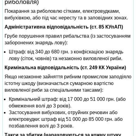
риболовля)
Покарання за риболовлю сітками, електровудками,
вибухівкою, або під час нересту та в заповідних зонах.
Адміністративна відповідальність (ст. 85 КУпАП)
Грубе порушення правил рибальства (із застосуванням
заборонених знарядь лову):
Штраф: від 340 до 680 грн. з конфіскацією знарядь
лову (сіток, човнів) та незаконно виловленої риби.
Кримінальна відповідальність (ст. 249 КК України)
Якщо незаконне зайняття рибним промислом заподіяло
істотну шкоду (визначається сумарною вартістю
виловленої риби за спеціальними таксами):
Кримінальний штраф: від 17 000 до 51 000 грн. (або
обмеження волі до 3 років).
Застосування вибухових, отруйних речовин або
електровудки: штраф від 51 000 до 85 000 грн. або
позбавлення волі до 3 років.
Такси за збитки (нараховуються за кожну штуку