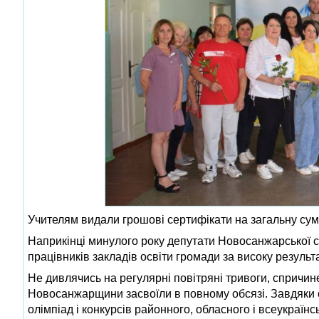
Учителям видали грошові сертифікати на загальну сум
Наприкінці минулого року депутати Новосанжарської 
працівників закладів освіти громади за високу результа
Не дивлячись на регулярні повітряні тривоги, спричин
Новосанжарщини засвоїли в повному обсязі. Завдяки 
олімпіад і конкурсів районного, обласного і всеукраїнсь