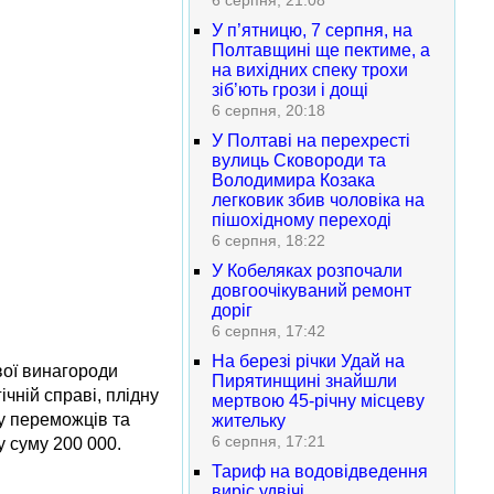
6 серпня, 21:08
У п’ятницю, 7 серпня, на
Полтавщині ще пектиме, а
на вихідних спеку трохи
зіб’ють грози і дощі
6 серпня, 20:18
У Полтаві на перехресті
вулиць Сковороди та
Володимира Козака
легковик збив чоловіка на
пішохідному переході
6 серпня, 18:22
У Кобеляках розпочали
довгоочікуваний ремонт
доріг
6 серпня, 17:42
На березі річки Удай на
вої винагороди
Пирятинщині знайшли
ічній справі, плідну
мертвою 45-річну місцеву
ку переможців та
жительку
6 серпня, 17:21
 суму 200 000.
Тариф на водовідведення
виріс удвічі