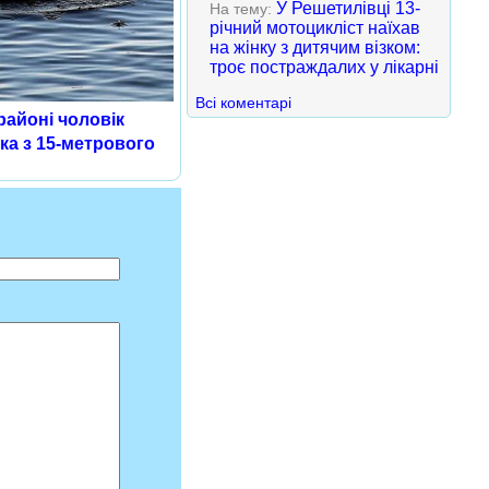
У Решетилівці 13-
На тему:
річний мотоцикліст наїхав
на жінку з дитячим візком:
троє постраждалих у лікарні
Всі коментарі
айоні чоловік
ка з 15-метрового