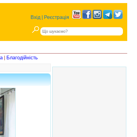
Вхід
|
Реєстрація
на
|
Благодійність