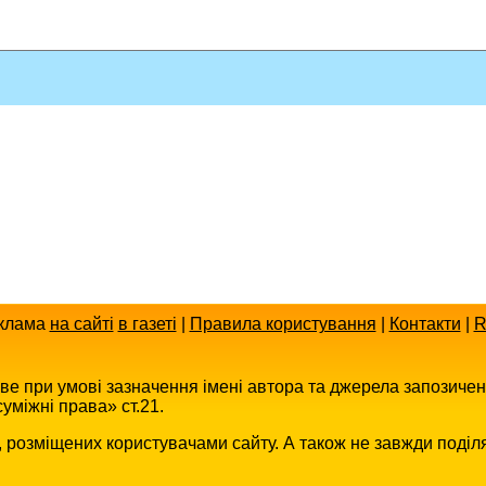
клама
на сайті
в газеті
|
Правила користування
|
Контакти
|
R
иве при умові зазначення імені автора та джерела запозиче
уміжні права» ст.21.
в, розміщених користувачами сайту. А також не завжди поділ