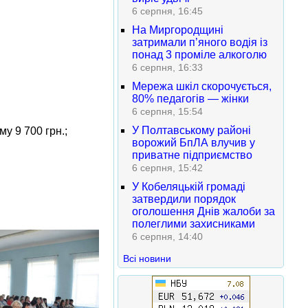
6 серпня, 16:45
На Миргородщині
затримали п’яного водія із
понад 3 проміле алкоголю
6 серпня, 16:33
Мережа шкіл скорочується,
80% педагогів — жінки
6 серпня, 15:54
У Полтавському районі
у 9 700 грн.;
ворожий БпЛА влучив у
приватне підприємство
6 серпня, 15:42
У Кобеляцькій громаді
затвердили порядок
оголошення Днів жалоби за
полеглими захисниками
6 серпня, 14:40
Всі новини