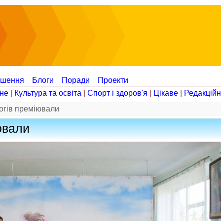
ошення
Блоги
Поради
Проекти
не
|
Культура та освіта
|
Спорт і здоров'я
|
Цікаве
|
Редакцій
огів преміювали
ювали