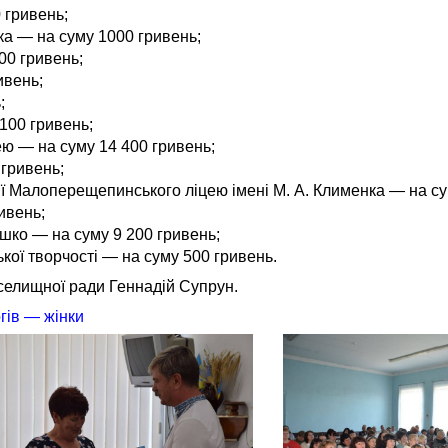
 гривень;
ика — на суму 1000 гривень;
00 гривень;
ивень;
;
100 гривень;
ю — на суму 14 400 гривень;
 гривень;
лії Малоперещепинського ліцею імені М. А. Клименка — на сум
ивень;
ешко — на суму 9 200 гривень;
кої творчості — на суму 500 гривень.
селищної ради Геннадій Супрун.
гів — жінки