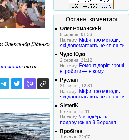
Останні коментарі
Олег Романский
5 серпня, 01:33
Міфи про методи,
На тему:
р:
Олександр Діденко
які допомагають не сп’яніти
Чудо Юдо
2 серпня, 21:12
Ремонт доріг: гроші
На тему:
ram-канал
та на
є, робити — нікому
Руслан
31 липня, 12:31
Міфи про методи,
На тему:
які допомагають не сп’яніти
SisteriK
8 липня, 15:11
Як підібрати
На тему:
подарунок на 8 Березня
Пробігав
1 липня, 22:07