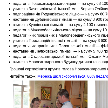
педагогів Новосанжарського ліцею — на суму 68 100
учителів Зачепилівської гімназії імені Бориса Олійн
педпрацівників Руденківського ліцею — на суму 60 7
наставників Дубинівської гімназії — на суму 3 900 гр
вчителів Кунцівської гімназії — на суму 4 100 гривень
педагогів Малокобелячківського ліцею — на суму 19 
педагогічних працівників Малоперещепинського ліце
учителів Пристанційнівської гімназії — на суму 3 600
педагогічних працівників Пологівської гімназії — фі
наставників Лелюхівської гімназії — на суму 5 700 гр
педагогів Старосанжарської гімназії імені Оксани М
вчителів Новосанжарського будинку дитячої та юнаць
Грошові сертифікати вручив голова Новосанжарської 
Читайте також:
Мережа шкіл скорочується, 80% педаго