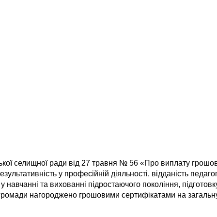
ської селищної ради від 27 травня № 56 «Про виплату грошо
зультативність у професійній діяльності, відданість педагог
у навчанні та вихованні підростаючого покоління, підготов
в громади нагороджено грошовими сертифікатами на загальну