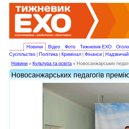
Новини
Відео
Фото
Тижневик ЕХО
Огол
Суспільство
|
Політика
|
Кримінал
|
Фінанси
|
Надзвичай
Новини
»
Культура та освіта
» Новосанжарських педаг
Новосанжарських педагогів премі