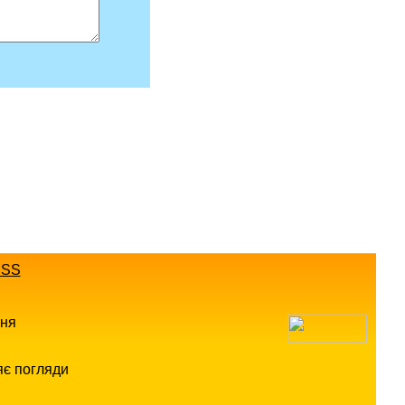
SS
ння
яє погляди