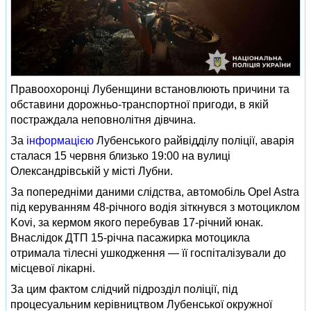
Правоохоронці Лубенщини встановлюють причини та
обставини дорожньо-транспортної пригоди, в якій
постраждала неповнолітня дівчина.
За
інформацією
Лубенського райвідділу поліції, аварія
сталася 15 червня близько 19:00 на вулиці
Олександрівській у місті Лубни.
За попередніми даними слідства, автомобіль Opel Astra
під керуванням 48-річного водія зіткнувся з мотоциклом
Kovi, за кермом якого перебував 17-річний юнак.
Внаслідок ДТП 15-річна пасажирка мотоцикла
отримала тілесні ушкодження — її госпіталізували до
місцевої лікарні.
За цим фактом слідчий підрозділ поліції, під
процесуальним керівництвом Лубенської окружної