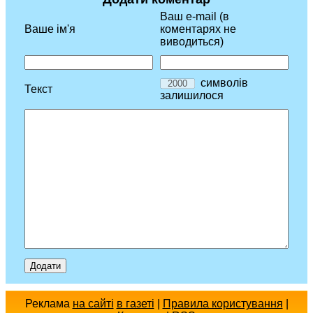
Ваш e-mail (в
Ваше ім'я
коментарях не
виводиться)
символів
Текст
залишилося
Реклама
на сайті
в газеті
|
Правила користування
|