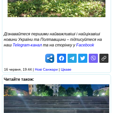
Дізнавайтеся першими найважливіші і найцікавіші
новини України та Полтавщини – підписуйтеся на
наш
Telegram-канал
та на сторінку у
Facebook
16 червня, 19:44
|
Нові Cанжари
|
Цікаве
Читайте також: