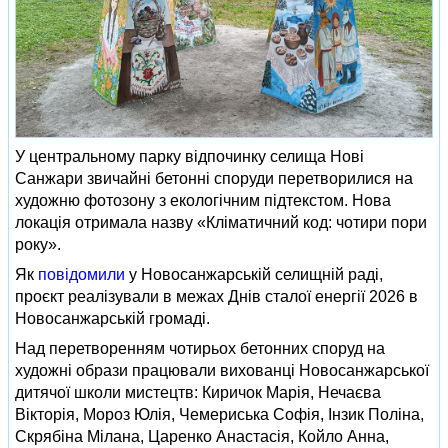
У центральному парку відпочинку селища Нові
Санжари звичайні бетонні споруди перетворилися на
художню фотозону з екологічним підтекстом. Нова
локація отримала назву «Кліматичний код: чотири пори
року».
Як
повідомили
у Новосанжарській селищній раді,
проєкт реалізували в межах Днів сталої енергії 2026 в
Новосанжарській громаді.
Над перетворенням чотирьох бетонних споруд на
художні образи працювали вихованці Новосанжарської
дитячої школи мистецтв: Киричок Марія, Нечаєва
Вікторія, Мороз Юлія, Чемериська Софія, Інзик Поліна,
Скрябіна Мілана, Царенко Анастасія, Койло Анна,