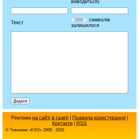
виводиться)
символів
Текст
залишилося
Реклама
на сайті
в газеті
|
Правила користування
|
Контакти
|
RSS
© Тижневик «EХO» 2009 - 2026