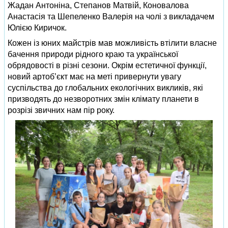
Жадан Антоніна, Степанов Матвій, Коновалова
Анастасія та Шепеленко Валерія на чолі з викладачем
Юлією Киричок.
Кожен із юних майстрів мав можливість втілити власне
бачення природи рідного краю та української
обрядовості в різні сезони. Окрім естетичної функції,
новий артоб’єкт має на меті привернути увагу
суспільства до глобальних екологічних викликів, які
призводять до незворотних змін клімату планети в
розрізі звичних нам пір року.