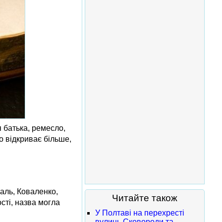
я батька, ремесло,
о відкриває більше,
валь, Коваленко,
Читайте також
сті, назва могла
У Полтаві на перехресті
вулиць Сковороди та