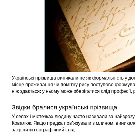
Українські прізвища виникали не як формальність у док
місце проживання чи помітну рису поступово формув
ніж здається: у ньому може зберігатися слід професії, 
Звідки бралися українські прізвища
У селах і містечках людину часто називали за найзроз
Ковалюк. Якщо предка пов’язували з млином, виникало
закріпити географічний слід.