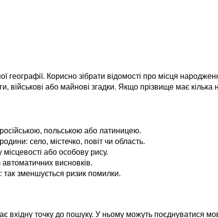
ї географії. Корисно зібрати відомості про місця народження
ги, військові або майнові згадки. Якщо прізвище має кілька 
 російською, польською або латиницею.
дини: село, містечко, повіт чи область.
 місцевості або особову рису.
з автоматичних висновків.
: так зменшується ризик помилки.
гає вхідну точку до пошуку. У ньому можуть поєднуватися мов