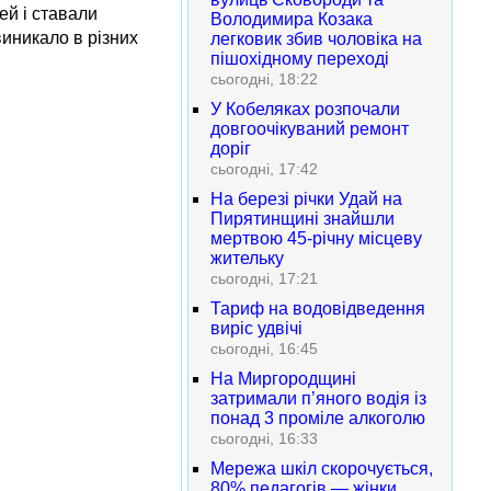
ей і ставали
Володимира Козака
виникало в різних
легковик збив чоловіка на
пішохідному переході
сьогодні, 18:22
У Кобеляках розпочали
довгоочікуваний ремонт
доріг
сьогодні, 17:42
На березі річки Удай на
Пирятинщині знайшли
мертвою 45-річну місцеву
жительку
сьогодні, 17:21
Тариф на водовідведення
виріс удвічі
сьогодні, 16:45
На Миргородщині
затримали п’яного водія із
понад 3 проміле алкоголю
сьогодні, 16:33
Мережа шкіл скорочується,
80% педагогів — жінки