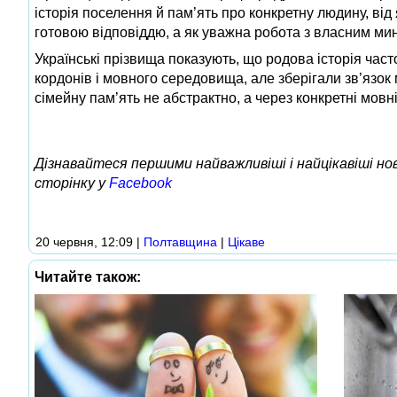
історія поселення й пам’ять про конкретну людину, від
готовою відповіддю, а як уважна робота з власним ми
Українські прізвища показують, що родова історія ча
кордонів і мовного середовища, але зберігали зв’язо
сімейну пам’ять не абстрактно, а через конкретні мовні 
Дізнавайтеся першими найважливіші і найцікавіші н
сторінку у
Facebook
20 червня, 12:09
|
Полтавщина
|
Цікаве
Читайте також: