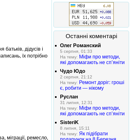
Останні коментарі
Олег Романский
 батьків, дідусів і
5 серпня, 01:33
написань, їх потрібно
Міфи про методи,
На тему:
які допомагають не сп’яніти
Чудо Юдо
2 серпня, 21:12
Ремонт доріг: гроші
На тему:
є, робити — нікому
Руслан
31 липня, 12:31
Міфи про методи,
На тему:
які допомагають не сп’яніти
SisteriK
8 липня, 15:11
Як підібрати
На тему:
а, міграції, ремесло,
подарунок на 8 Березня