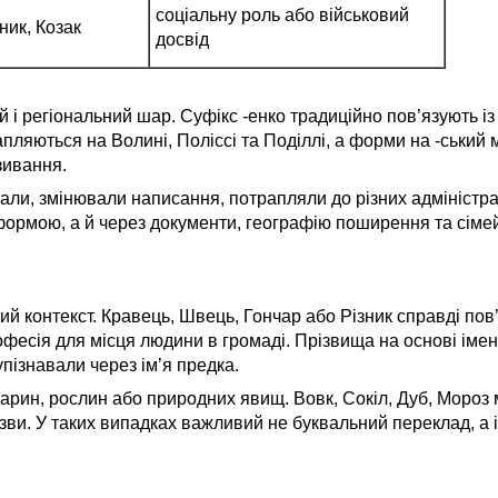
соціальну роль або військовий
ник, Козак
досвід
 і регіональний шар. Суфікс -енко традиційно пов’язують і
рапляються на Волині, Поліссі та Поділлі, а форми на -ський
зивання.
вали, змінювали написання, потрапляли до різних адміністр
ормою, а й через документи, географію поширення та сімей
й контекст. Кравець, Швець, Гончар або Різник справді пов
офесія для місця людини в громаді. Прізвища на основі іме
пізнавали через ім’я предка.
арин, рослин або природних явищ. Вовк, Сокіл, Дуб, Мороз 
азви. У таких випадках важливий не буквальний переклад, а 
: