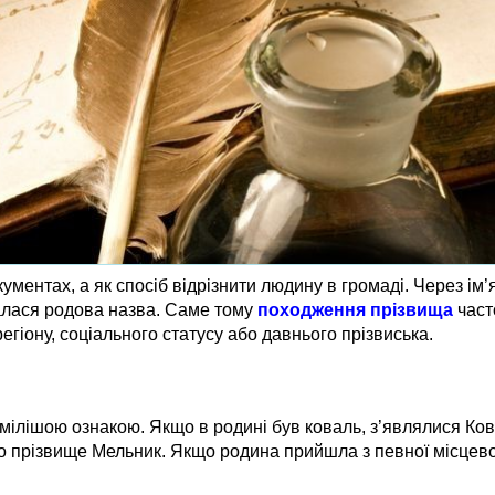
ументах, а як спосіб відрізнити людину в громаді. Через ім’
алася родова назва. Саме тому
походження прізвища
част
регіону, соціального статусу або давнього прізвиська.
умілішою ознакою. Якщо в родині був коваль, з’являлися Ко
 прізвище Мельник. Якщо родина прийшла з певної місцево