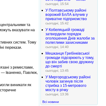
сьогодні, 15:54
У Полтавському районі
ворожий БпЛА влучив у
приватне підприємство
сьогодні, 15:42
з центральними та
У Кобеляцькій громаді
 можуть вказувати на
затвердили порядок
оголошення Днів жалоби за
ативних систем. Тому
полеглими захисниками
сьогодні, 14:40
ні перекази.
Мешканця Гребінківської
громади підозрюють у тому,
що він забив свою дружину
до смерті
’язані з ремеслами,
сьогодні, 13:45
н — Іваненко, Павлюк,
У Миргородському районі
чоловік загинув після
могли виникати як
стрибка з 15-метрового
мосту в річку
історичне
сьогодні, 13:36
Всі новини