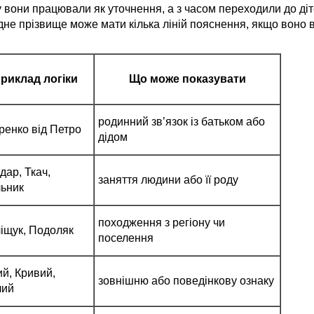
 вони працювали як уточнення, а з часом переходили до діт
дне прізвище може мати кілька ліній пояснення, якщо воно 
риклад логіки
Що може показувати
родинний зв’язок із батьком або
ренко від Петро
дідом
дар, Ткач,
заняття людини або її роду
ьник
походження з регіону чи
іщук, Подоляк
поселення
ий, Кривий,
зовнішню або поведінкову ознаку
лий