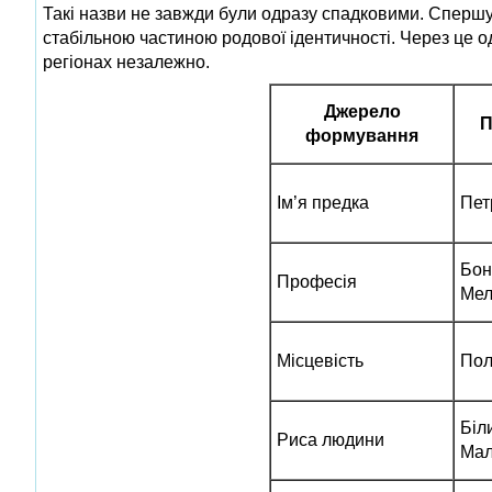
Такі назви не завжди були одразу спадковими. Спершу
стабільною частиною родової ідентичності. Через це о
регіонах незалежно.
Джерело
П
формування
Ім’я предка
Пет
Бон
Професія
Мел
Місцевість
Пол
Біл
Риса людини
Ма