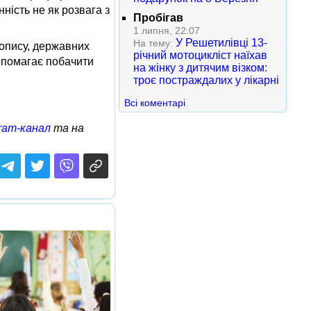
ність не як розвага з
Пробігав
1 липня, 22:07
У Решетилівці 13-
На тему:
вопису, державних
річний мотоцикліст наїхав
допомагає побачити
на жінку з дитячим візком:
троє постраждалих у лікарні
Всі коментарі
ram-канал
та на