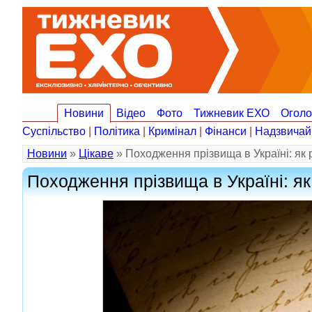
Новини
Відео
Фото
Тижневик ЕХО
Огол
Суспільство
|
Політика
|
Кримінал
|
Фінанси
|
Надзвичай
Новини
»
Цікаве
» Походження прізвища в Україні: як р
Походження прізвища в Україні: як 