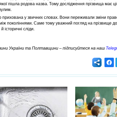
 якої пішла родова назва. Тому дослідження прізвища має цін
нулим.
сто прихована у звичних словах. Вони переживали зміни пра
к між поколіннями. Саме тому уважний погляд на прізвище 
й історичні сліди.
овини України та Полтавщини – підписуйтеся на наш
Teleg