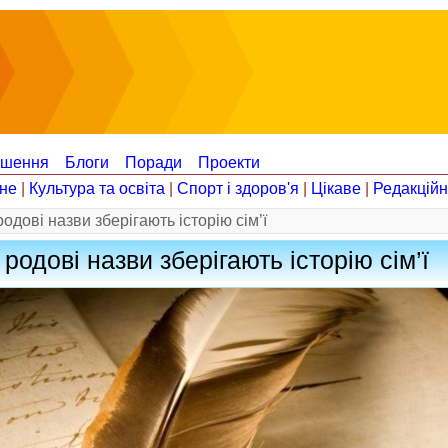
ошення
Блоги
Поради
Проекти
не
|
Культура та освіта
|
Спорт і здоров'я
|
Цікаве
|
Редакцій
одові назви зберігають історію сім’ї
родові назви зберігають історію сім’ї