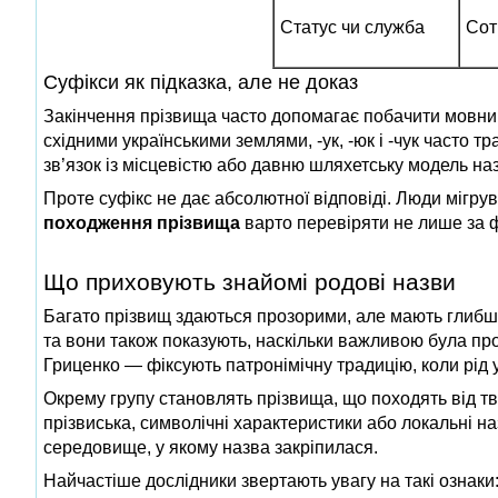
Статус чи служба
Сот
Суфікси як підказка, але не доказ
Закінчення прізвища часто допомагає побачити мовний
східними українськими землями, -ук, -юк і -чук часто т
зв’язок із місцевістю або давню шляхетську модель на
Проте суфікс не дає абсолютної відповіді. Люди мігру
походження прізвища
варто перевіряти не лише за ф
Що приховують знайомі родові назви
Багато прізвищ здаються прозорими, але мають глибши
та вони також показують, наскільки важливою була пр
Гриценко — фіксують патронімічну традицію, коли рід у
Окрему групу становлять прізвища, що походять від тв
прізвиська, символічні характеристики або локальні н
середовище, у якому назва закріпилася.
Найчастіше дослідники звертають увагу на такі ознаки