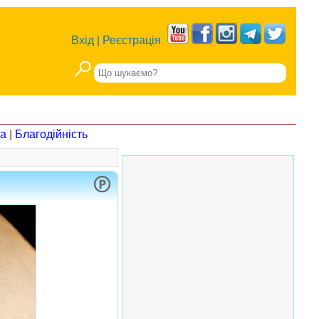
Вхід
|
Реєстрація
на
|
Благодійність