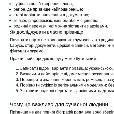
суфікс і спосіб творення слова;
регіон, де прізвище найпоширеніше;
старі варіанти написання в документах;
зв’язок із професією, іменем або місцевістю;
родинні перекази, які можна зіставити з архівами.
Як досліджувати власне прізвище
Починати варто не з випадкових тлумачень, а з родинно
бабусь, старі документи, церковні записи, метричні кни
фіксувати окремо.
Практичний порядок пошуку може бути таким:
Записати відомі варіанти прізвища: українською,
Визначити найстаріше відоме місце проживання ро
Перевірити значення кореня: ім’я, ремесло, назву
Порівняти суфікс із регіональними моделями: бе
Зіставити родинні перекази з архівними згадками
Чому це важливо для сучасної людини
Прізвище не дає повної біографії роду, але воно збері