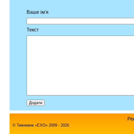
Ваше ім'я
Текст
Ре
© Тижневик «EХO» 2009 - 2026