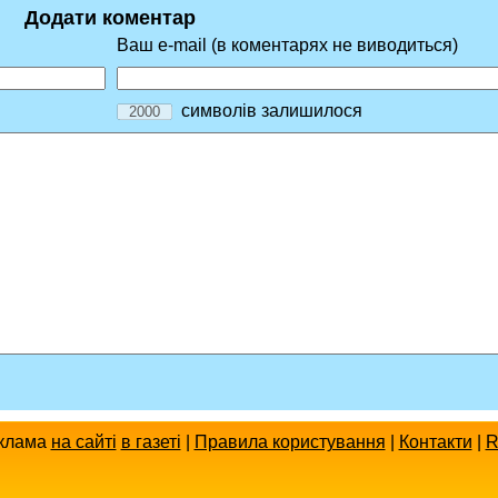
Додати коментар
Ваш e-mail (в коментарях не виводиться)
символів залишилося
клама
на сайті
в газеті
|
Правила користування
|
Контакти
|
R