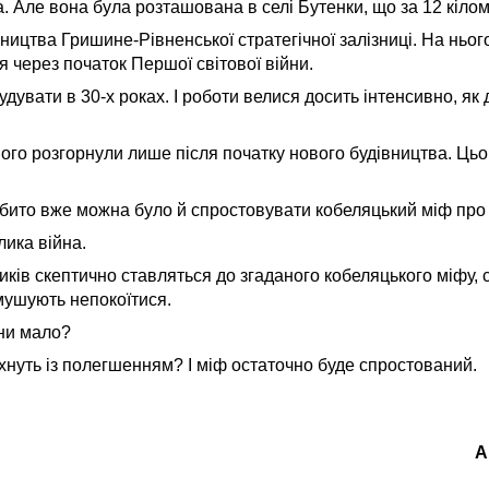
 Але вона була розташована в селі Бутенки, що за 12 кіломе
івництва Гришине-Рівненської стратегічної залізниці. На ньог
 через початок Першої світової війни.
дувати в 30-х роках. І роботи велися досить інтенсивно, як 
 Його розгорнули лише після початку нового будівництва. Ць
нібито вже можна було й спростовувати кобеляцький міф про 
лика війна.
тиків скептично ставляться до згаданого кобеляцького міфу,
мушують непокоїтися.
йни мало?
ітхнуть із полегшенням? І міф остаточно буде спростований.
А