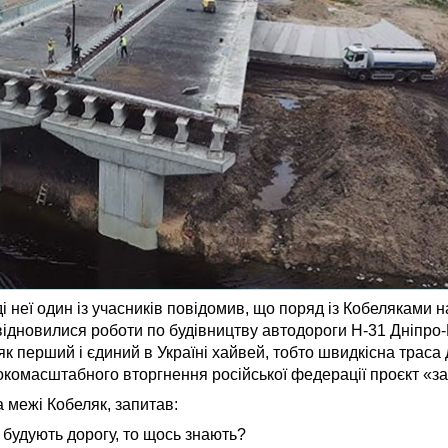
ді неї один із учасників повідомив, що поряд із Кобеляками н
відновилися роботи по будівництву автодороги Н-31 Дніпро
 як перший і єдиний в Україні хайвей, тобто швидкісна трас
рокомасштабного вторгнення російської федерації проєкт «з
а межі Кобеляк, запитав:
 будують дорогу, то щось знають?