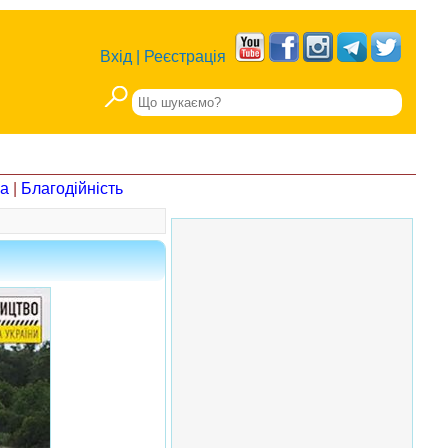
Вхід
|
Реєстрація
на
|
Благодійність