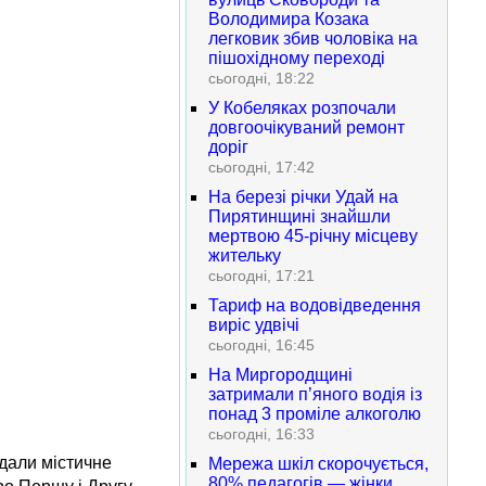
Володимира Козака
легковик збив чоловіка на
пішохідному переході
сьогодні, 18:22
У Кобеляках розпочали
довгоочікуваний ремонт
доріг
сьогодні, 17:42
На березі річки Удай на
Пирятинщині знайшли
мертвою 45-річну місцеву
жительку
сьогодні, 17:21
Тариф на водовідведення
виріс удвічі
сьогодні, 16:45
На Миргородщині
затримали п’яного водія із
понад 3 проміле алкоголю
сьогодні, 16:33
адали містичне
Мережа шкіл скорочується,
80% педагогів — жінки