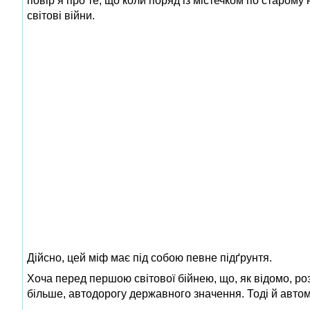
повір’я про те, що коли поряд із містечком по старому
світові війни.
Дійсно, цей міф має під собою певне підґрунтя.
Хоча перед першою світової бійнею, що, як відомо, роз
більше, автодорогу державного значення. Тоді й автом