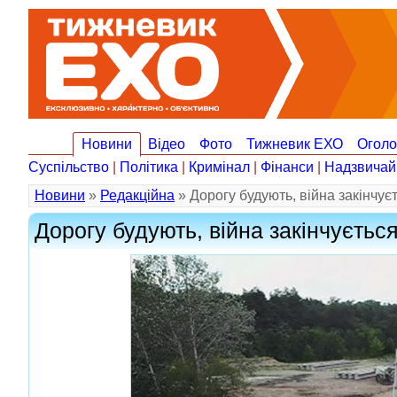
Новини
Відео
Фото
Тижневик ЕХО
Огол
Суспільство
|
Політика
|
Кримінал
|
Фінанси
|
Надзвичай
Новини
»
Редакційна
» Дорогу будують, війна закінчу
Дорогу будують, війна закінчуєтьс