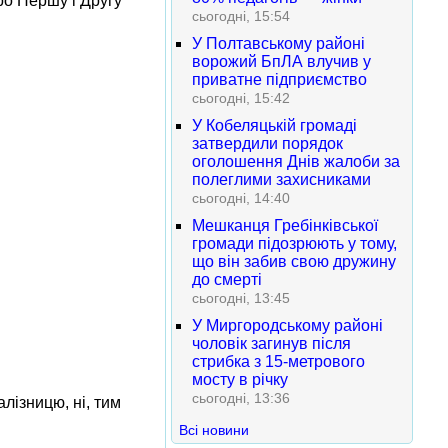
ро Першу і Другу
сьогодні, 15:54
У Полтавському районі
ворожий БпЛА влучив у
приватне підприємство
сьогодні, 15:42
У Кобеляцькій громаді
затвердили порядок
оголошення Днів жалоби за
полеглими захисниками
сьогодні, 14:40
Мешканця Гребінківської
громади підозрюють у тому,
що він забив свою дружину
до смерті
сьогодні, 13:45
У Миргородському районі
чоловік загинув після
стрибка з 15-метрового
мосту в річку
сьогодні, 13:36
лізницю, ні, тим
Всі новини