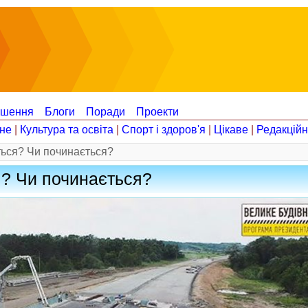
ошення
Блоги
Поради
Проекти
не
|
Культура та освіта
|
Спорт і здоров'я
|
Цікаве
|
Редакцій
ється? Чи починається?
я? Чи починається?