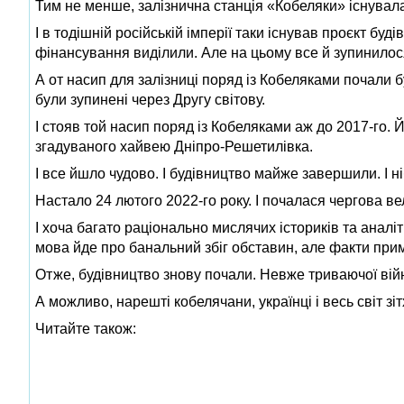
Тим не менше, залізнична станція «Кобеляки» існувала.
І в тодішній російській імперії таки існував проєкт буд
фінансування виділили. Але на цьому все й зупинилося
А от насип для залізниці поряд із Кобеляками почали бу
були зупинені через Другу світову.
І стояв той насип поряд із Кобеляками аж до 2017-го.
згадуваного хайвею Дніпро-Решетилівка.
І все йшло чудово. І будівництво майже завершили. І 
Настало 24 лютого 2022-го року. І почалася чергова ве
І хоча багато раціонально мислячих істориків та аналі
мова йде про банальний збіг обставин, але факти при
Отже, будівництво знову почали. Невже триваючої ві
А можливо, нарешті кобелячани, українці і весь світ з
Читайте також: