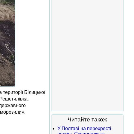
а території Білицької
-Решетилівка.
а державного
аморозили».
Читайте також
У Полтаві на перехресті
вулиць Сковороди та