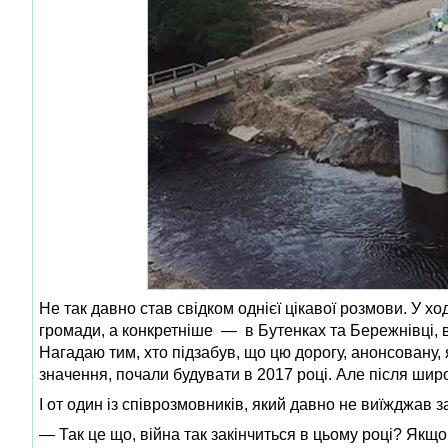
Не так давно став свідком однієї цікавої розмови. У хо
громади, а конкретніше — в Бутенках та Бережнівці, 
Нагадаю тим, хто підзабув, що цю дорогу, анонсовану,
значення, почали будувати в 2017 році. Але після ши
І от один із співрозмовників, який давно не виїжджав з
— Так це що, війна так закінчиться в цьому році? Якщо