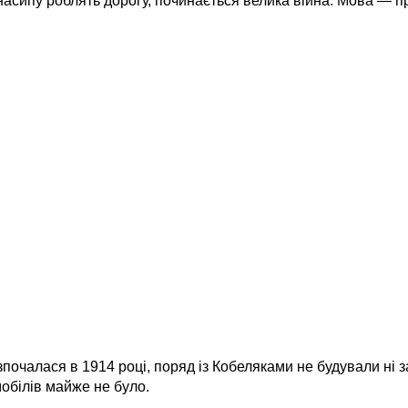
 насипу роблять дорогу, починається велика війна. Мова — п
почалася в 1914 році, поряд із Кобеляками не будували ні за
обілів майже не було.