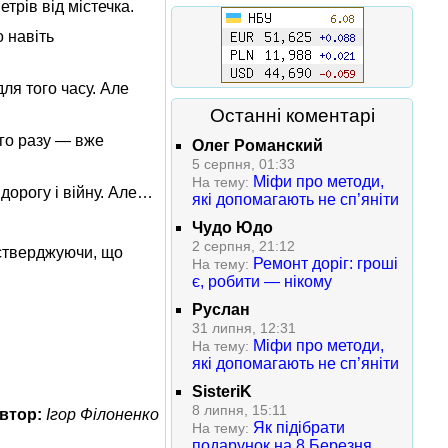
трів від містечка.
о навіть
для того часу. Але
Останні коментарі
ого разу — вже
Олег Романский
5 серпня, 01:33
Міфи про методи,
На тему:
дорогу і війну. Але…
які допомагають не сп’яніти
Чудо Юдо
2 серпня, 21:12
 стверджуючи, що
Ремонт доріг: гроші
На тему:
є, робити — нікому
Руслан
31 липня, 12:31
Міфи про методи,
На тему:
які допомагають не сп’яніти
SisteriK
8 липня, 15:11
втор:
Ігор Філоненко
Як підібрати
На тему:
подарунок на 8 Березня