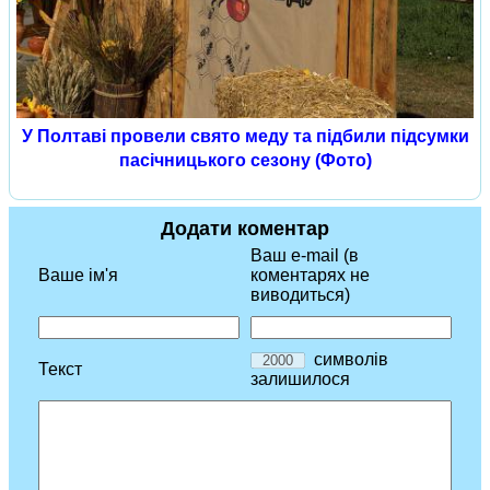
У Полтаві провели свято меду та підбили підсумки
пасічницького сезону (Фото)
Додати коментар
Ваш e-mail (в
Ваше ім'я
коментарях не
виводиться)
символів
Текст
залишилося