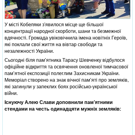
У місті Кобеляки з'явилося місце ще більшої
концентрації народної скорботи, шани та безмежної
вдячності. Громада увіковічнила імена новітніх Героїв,
які поклали свої життя на вівтар свободи та
незалежності України.
Сьогодні біля пам’ятника Тарасу Шевченку відбулося
офіційне відкриття та освячення оновленої тимчасової
пам’ятної експозиції полеглим Захисникам України.
Меморіал створено на знак вічної пам’яті про земляків,
які загинули у запеклих боях російсько-української
війни.
Існуючу Алею Слави доповнили пам’ятними
стендами на честь одинадцяти мужніх земляків: