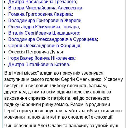
Дмитра Васильовича Гречаного
;
Віктора Миколайовича Алексеєнка
;
Романа Григоровича Лаврика
;
Володимира Григоровича Жерепи
;
Олександра Юхимовича Гончара
;
Віталія Сергійовича Шишацького
;
Володимира Олександровича Суровцева
;
Сергія Олександровича Фабриція
;
Олексія Петровича Дуная;
Ігоря Валерійовича Ніколаєнка
;
Дмитра Віталійовича Котова
.
Від імені міської влади до присутніх звернувся
заступник міського голови Сергій Омельченко. У своєму
виступі він висловив глибоку вдячність батькам,
дружинам, дітям та всім рідним полеглих воїнів за
виховання справжніх патріотів, які до останнього
подиху боронили рідну землю. Разом із родинами
Героїв присутні вшанували пам’ять загиблих хвилиною
мовчання та поклали квіти до оновленої експозиції.
Чин освячення Алеї Слави та панахиду за упокій душ