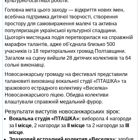
культурно-освітньої роботи.
Головна мета цього заходу — відкриття нових імен,
всебічна підтримка дитячої творчості, створення
простору для самовираження малечі та активна
популяризація української культурної спадщини.
Цьогоріч мистецька подія перетворилася на справжній
марафон талантів, адже об’єднала близько 500
учасників із 18 територіальних громад Полтавщини.
Загалом на сцену вийшли 28 дитячих колективів та 64
сольні виконавці.
Новосанжарську громаду на фестивалі представили
талановиті вихованці вокальної студії «ПТАШКА» та
зразкового естрадного колективу «Веселка»
Новосанжарського ліцею. Обидва колективи
влаштували справжній медальний фурор.
Результати виступів новосанжарських зірок:
Вокальна студія «ПТАШКА»:
виборола 4 нагороди
за
І місце
, 2 нагороди за
ІІ місце
та 2 нагороди за
ІІІ
місце
.
Зразковий естрадний колектив «Веселка»:
здобув