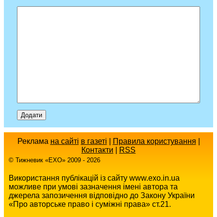
Реклама
на сайті
в газеті
|
Правила користування
|
Контакти
|
RSS
© Тижневик «EХO» 2009 - 2026
Використання публікацій із сайту www.exo.in.ua
можливе при умові зазначення імені автора та
джерела запозичення відповідно до Закону України
«Про авторське право і суміжні права» ст.21.