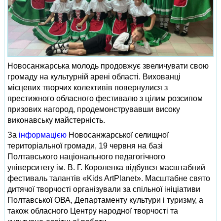
Новосанжарська молодь продовжує звеличувати свою
громаду на культурній арені області. Вихованці
місцевих творчих колективів повернулися з
престижного обласного фестивалю з цілим розсипом
призових нагород, продемонструвавши високу
виконавську майстерність.
За
інформацією
Новосанжарської селищної
територіальної громади, 19 червня на базі
Полтавського національного педагогічного
університету ім. В. Г. Короленка відбувся масштабний
фестиваль талантів «Kids ArtPlanet». Масштабне свято
дитячої творчості організували за спільної ініціативи
Полтавської ОВА, Департаменту культури і туризму, а
також обласного Центру народної творчості та