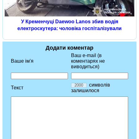
У Кременчуці Daewoo Lanos збив водія
електроскутера: чоловіка госпіталізували
Додати коментар
Ваш e-mail (в
Ваше ім'я
коментарях не
виводиться)
символів
Текст
залишилося