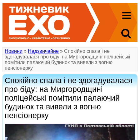
Новини
»
Надзвичайне
» Спокійно спала і не
здогадувалася про біду: на Миргородщині поліцейські
помітили палаючий будинок та вивели з вогню
пенсіонерку
Спокійно спала і не здогадувалася
про біду: на Миргородщині
поліцейські помітили палаючий
будинок та вивели з вогню
пенсіонерку