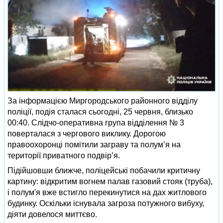
За інформацією Миргородського районного відділу
поліції, подія сталася сьогодні, 25 червня, близько
00:40. Слідчо-оперативна група відділення № 3
поверталася з чергового виклику. Дорогою
правоохоронці помітили заграву та полум’я на
території приватного подвір’я.
Підійшовши ближче, поліцейські побачили критичну
картину: відкритим вогнем палав газовий стояк (труба),
і полум'я вже встигло перекинутися на дах житлового
будинку. Оскільки існувала загроза потужного вибуху,
діяти довелося миттєво.