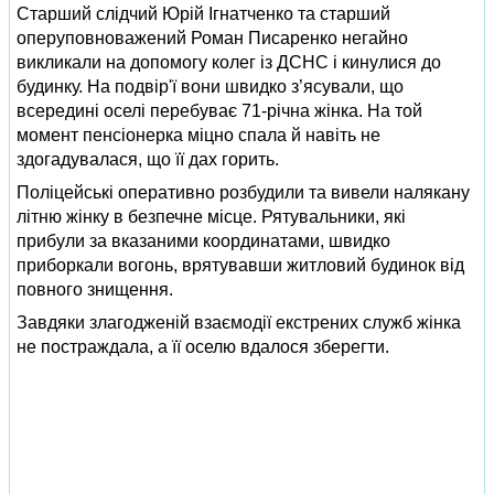
Старший слідчий Юрій Ігнатченко та старший
оперуповноважений Роман Писаренко негайно
викликали на допомогу колег із ДСНС і кинулися до
будинку. На подвір'ї вони швидко з’ясували, що
всередині оселі перебуває 71-річна жінка. На той
момент пенсіонерка міцно спала й навіть не
здогадувалася, що її дах горить.
Поліцейські оперативно розбудили та вивели налякану
літню жінку в безпечне місце. Рятувальники, які
прибули за вказаними координатами, швидко
приборкали вогонь, врятувавши житловий будинок від
повного знищення.
Завдяки злагодженій взаємодії екстрених служб жінка
не постраждала, а її оселю вдалося зберегти.