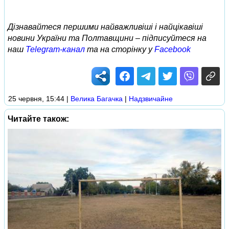
Дізнавайтеся першими найважливіші і найцікавіші
новини України та Полтавщини – підписуйтеся на
наш
Telegram-канал
та на сторінку у
Facebook
25 червня, 15:44
|
Велика Багачка
|
Надзвичайне
Читайте також: