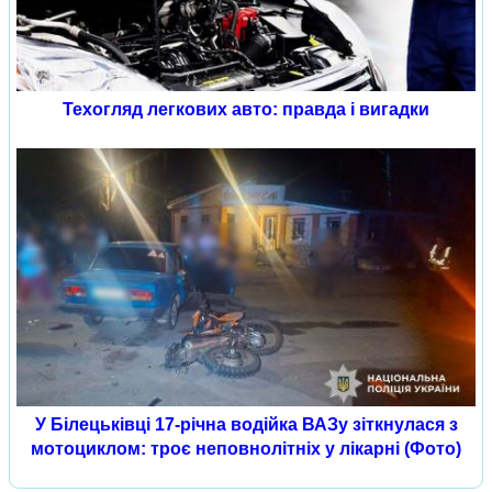
Техогляд легкових авто: правда і вигадки
У Білецьківці 17-річна водійка ВАЗу зіткнулася з
мотоциклом: троє неповнолітніх у лікарні (Фото)