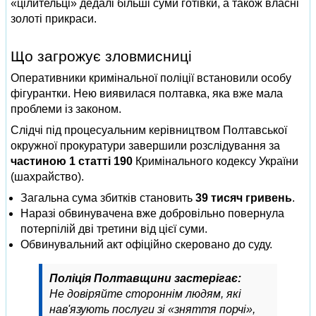
«цілительці» дедалі більші суми готівки, а також власні
золоті прикраси.
Що загрожує зловмисниці
Оперативники кримінальної поліції встановили особу
фігурантки. Нею виявилася полтавка, яка вже мала
проблеми із законом.
Слідчі під процесуальним керівництвом Полтавської
окружної прокуратури завершили розслідування за
частиною 1 статті 190
Кримінального кодексу України
(шахрайство).
Загальна сума збитків становить
39 тисяч гривень
.
Наразі обвинувачена вже добровільно повернула
потерпілій дві третини від цієї суми.
Обвинувальний акт офіційно скеровано до суду.
Поліція Полтавщини застерігає:
Не довіряйте стороннім людям, які
нав'язують послуги зі «зняття порчі»,