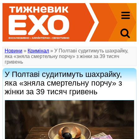
Новини
»
Кримінал
» У Полтаві судитимуть шахрайку,
яка «зняла смертельну порчу» з жінки за 39 тисяч
гривень
У Полтаві судитимуть шахрайку,
яка «зняла смертельну порчу» з
жінки за 39 тисяч гривень