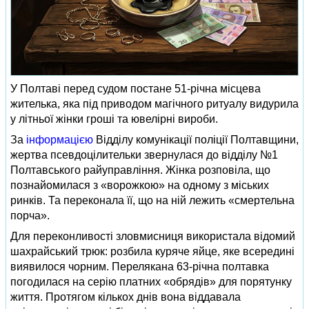
У Полтаві перед судом постане 51-річна місцева
жителька, яка під приводом магічного ритуалу видурила
у літньої жінки гроші та ювелірні вироби.
За
інформацією
Відділу комунікації поліції Полтавщини,
жертва псевдоцілительки звернулася до відділу №1
Полтавського райуправління. Жінка розповіла, що
познайомилася з «ворожкою» на одному з міських
ринків. Та переконала її, що на ній лежить «смертельна
порча».
Для переконливості зловмисниця використала відомий
шахрайський трюк: розбила куряче яйце, яке всередині
виявилося чорним. Перелякана 63-річна полтавка
погодилася на серію платних «обрядів» для порятунку
життя. Протягом кількох днів вона віддавала