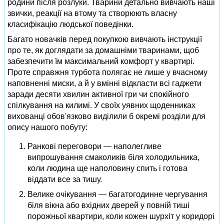
родини після розлуки. Тварини детально вивчають наші
звички, реакції на втому та створюють власну
класифікацію людської поведінки.
Багато новачків перед покупкою вивчають інструкції
про те, як доглядати за домашніми тваринами, щоб
забезпечити їм максимальний комфорт у квартирі.
Проте справжня турбота полягає не лише у вчасному
наповненні миски, а й у вмінні відкласти всі гаджети
заради десяти хвилин активної гри чи спокійного
спілкування на килимі. У своїх уявних щоденниках
вихованці обов'язково виділили б окремі розділи для
опису нашого побуту:
Ранкові переговори — наполегливе
випрошування смаколиків біля холодильника,
коли людина ще наполовину спить і готова
віддати все за тишу.
Велике очікування — багатогодинне чергування
біля вікна або вхідних дверей у повній тиші
порожньої квартири, коли кожен шурхіт у коридорі