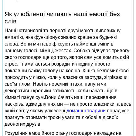
Як улюбленці читають наші емоції без
слів
Наші чотирилапі та пернаті друзі мають дивовижну
емпатію, яка функціонує значно краще за будь-які
слова. Вони миттєво фіксують найменші зміни в
нашому голосі, міміці, жестах. Собака відчуває тривогу
свого господаря ще до того, як той сам усвідомить свій
стрес, і намагається розрадити людину, просто
поклавши важку голову на коліна. Кішка безпомилково
приходить у ліжко, коли у власника застуда, зігріваючи
своїм тілом. Навіть невеликі птахи, папуги чи
декоративні кролики затихають, коли бачать, що в
кімнаті панує сум.Вони бачать наші переживання
наскрізь, адже для них ми — не просто власники, а весь
їхній світ, у якому улюблені
домашні тварини
понад усе
прагнуть отримати трохи уваги та любові від своїх
двоногих друзів.
Розуміння емоційного стану господаря накладає на