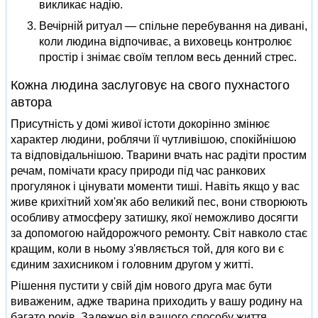
викликає надію.
Вечірній ритуал — спільне перебування на дивані,
коли людина відпочиває, а виховець контролює
простір і знімає своїм теплом весь денний стрес.
Кожна людина заслуговує на свого пухнастого
автора
Присутність у домі живої істоти докорінно змінює
характер людини, роблячи її чутливішою, спокійнішою
та відповідальнішою. Тварини вчать нас радіти простим
речам, помічати красу природи під час ранкових
прогулянок і цінувати моменти тиші. Навіть якщо у вас
живе крихітний хом'як або великий пес, вони створюють
особливу атмосферу затишку, якої неможливо досягти
за допомогою найдорожчого ремонту. Світ навколо стає
кращим, коли в ньому з'являється той, для кого ви є
єдиним захисником і головним другом у житті.
Рішення пустити у свій дім нового друга має бути
виваженим, адже тварина приходить у вашу родину на
багато років. Залежно від вашого способу життя,