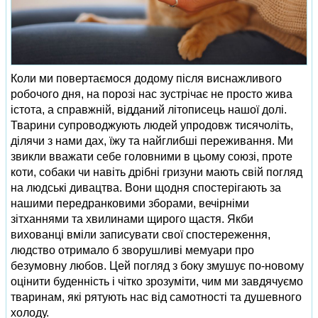
Коли ми повертаємося додому після виснажливого
робочого дня, на порозі нас зустрічає не просто жива
істота, а справжній, відданий літописець нашої долі.
Тварини супроводжують людей упродовж тисячоліть,
ділячи з нами дах, їжу та найглибші переживання. Ми
звикли вважати себе головними в цьому союзі, проте
коти, собаки чи навіть дрібні гризуни мають свій погляд
на людські дивацтва. Вони щодня спостерігають за
нашими передранковими зборами, вечірніми
зітханнями та хвилинами щирого щастя. Якби
вихованці вміли записувати свої спостереження,
людство отримало б зворушливі мемуари про
безумовну любов. Цей погляд з боку змушує по-новому
оцінити буденність і чітко зрозуміти, чим ми завдячуємо
тваринам, які рятують нас від самотності та душевного
холоду.