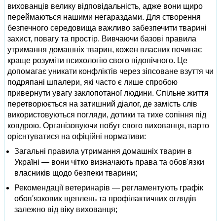
вихованців велику відповідальність, адже вони щиро
переймаються нашими негараздами. Для створення
безпечного середовища важливо забезпечити тварині
захист, повагу та простір. Вивчаючи базові правила
утримання домашніх тварин, кожен власник починає
краще розуміти психологію свого підопічного. Це
допомагає уникати конфліктів через зіпсоване взуття чи
подряпані шпалери, які часто є лише спробою
привернути увагу заклопотаної людини. Спільне життя
перетворюється на затишний діалог, де замість слів
використовуються погляди, дотики та тихе сопіння під
ковдрою. Організовуючи побут свого вихованця, варто
орієнтуватися на офіційні нормативи:
Загальні правила утримання домашніх тварин в
Україні — вони чітко визначають права та обов'язки
власників щодо безпеки тварини;
Рекомендації ветеринарів — регламентують графік
обов'язкових щеплень та профілактичних оглядів
залежно від віку вихованця;