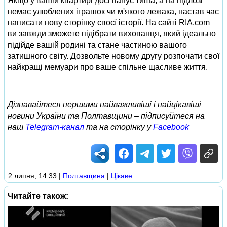
Якщо у вашій квартирі досі панує тиша, а на підлозі
немає улюблених іграшок чи м'якого лежака, настав час
написати нову сторінку своєї історії. На сайті RIA.com
ви завжди зможете підібрати вихованця, який ідеально
підійде вашій родині та стане частиною вашого
затишного світу. Дозвольте новому другу розпочати свої
найкращі мемуари про ваше спільне щасливе життя.
Дізнавайтеся першими найважливіші і найцікавіші
новини України та Полтавщини – підписуйтеся на
наш
Telegram-канал
та на сторінку у
Facebook
2 липня, 14:33
|
Полтавщина
|
Цікаве
Читайте також: