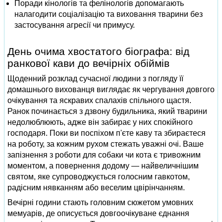
Поради кінологів та фелінологів допомагають
налагодити соціалізацію та виховання тварини без
застосування агресії чи примусу.
День очима хвостатого біографа: від
ранкової кави до вечірніх обіймів
Щоденний розклад сучасної людини з погляду її
домашнього вихованця виглядає як чергування довгого
очікування та яскравих спалахів спільного щастя.
Ранок починається з дзвону будильника, який тварини
недолюблюють, адже він забирає у них спокійного
господаря. Поки ви поспіхом п'єте каву та збираєтеся
на роботу, за кожним рухом стежать уважні очі. Ваше
запізнення з роботи для собаки чи кота є тривожним
моментом, а повернення додому — найвеличнішим
святом, яке супроводжується голосним гавкотом,
радісним нявканням або веселим цвірінчанням.
Вечірні години стають головним сюжетом умовних
мемуарів, де описується довгоочікуване єднання