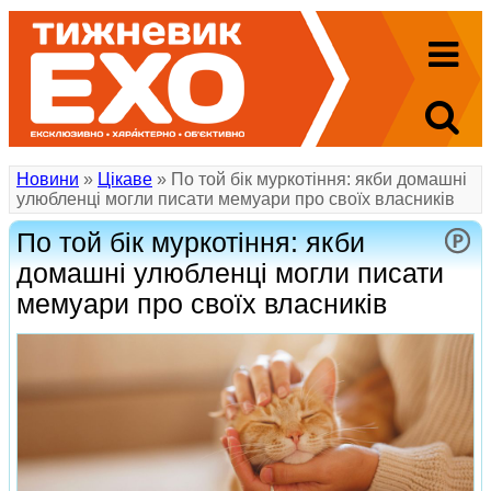
Новини
»
Цікаве
» По той бік муркотіння: якби домашні
улюбленці могли писати мемуари про своїх власників
По той бік муркотіння: якби
домашні улюбленці могли писати
мемуари про своїх власників