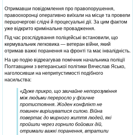
Отримавши повідомлення про правопорушення,
правоохоронці оперативно виїхали на місце та провели
першочергові слідчі й процесуальні дії. За цим фактом
уже відкрито кримінальне провадження.
Під час розслідування поліцейські встановили, що
кермувальник легковика — ветеран війни, який
отримав важкі поранення на фронті та має інвалідність.
На цю подію відреагував помічник начальника поліції
Полтавщини з ветеранської політики Вячеслав Ясько,
наголосивши на неприпустимості подібного
насильства:
«Дуже прикро, що звичайне непорозуміння
між людьми переросло у фізичне
протистояння. Жоден конфлікт не
повинен вирішуватися силою. Війна
повертає до мирного життя людей, які
пройшли через горнило бойових дій,
отримали важкі поранення, втратили