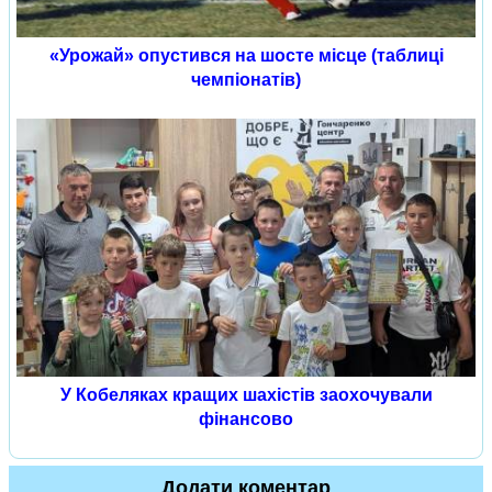
«Урожай» опустився на шосте місце (таблиці
чемпіонатів)
У Кобеляках кращих шахістів заохочували
фінансово
Додати коментар