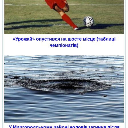
«Урожай» опустився на шосте місце (таблиці
чемпіонатів)
У Миргородському районі чоловік загинув після