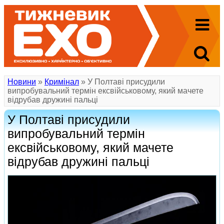
Новини
»
Кримінал
» У Полтаві присудили
випробувальний термін ексвійськовому, який мачете
відрубав дружині пальці
У Полтаві присудили
випробувальний термін
ексвійськовому, який мачете
відрубав дружині пальці