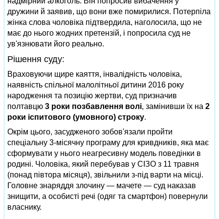
надмірний алкоголь. Він попросив вибачення у
дружини й заявив, що вони вже помирилися. Потерпіла
жінка слова чоловіка підтвердила, наголосила, що не
має до нього жодних претензій, і попросила суд не
ув'язнювати його реально.
Рішення суду:
Враховуючи щире каяття, інвалідність чоловіка,
наявність спільної малолітньої дитини 2016 року
народження та позицію жертви, суд призначив
полтавцю
3 роки позбавлення волі
, замінивши їх на
2
роки іспитового (умовного) строку
.
Окрім цього, засудженого зобов'язали пройти
спеціальну 3-місячну програму для кривдників, яка має
сформувати у нього неагресивну модель поведінки в
родині. Чоловіка, який перебував у СІЗО з 11 травня
(понад півтора місяця), звільнили з-під варти на місці.
Головне знаряддя злочину — мачете — суд наказав
знищити, а особисті речі (одяг та смартфон) повернули
власнику.