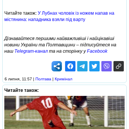
Читайте також:
У Лубнах чоловік із ножем напав на
містянина: нападника взяли під варту
Дізнавайтеся першими найважливіші і найцікавіші
новини України та Полтавщини – підписуйтеся на
наш
Telegram-канал
та на сторінку у
Facebook
6 липня, 11:57
|
Полтава
|
Кримінал
Читайте також: