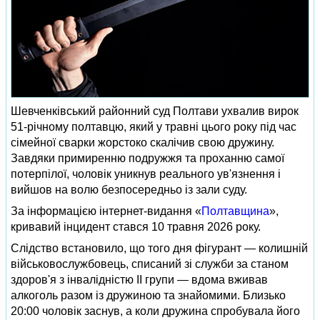
Шевченківський районний суд Полтави ухвалив вирок
51-річному полтавцю, який у травні цього року під час
сімейної сварки жорстоко скалічив свою дружину.
Завдяки примиренню подружжя та проханню самої
потерпілої, чоловік уникнув реального ув'язнення і
вийшов на волю безпосередньо із зали суду.
За інформацією інтернет-видання «
Полтавщина
»,
кривавий інцидент стався 10 травня 2026 року.
Слідство встановило, що того дня фігурант — колишній
військовослужбовець, списаний зі служби за станом
здоров'я з інвалідністю II групи — вдома вживав
алкоголь разом із дружиною та знайомими. Близько
20:00 чоловік заснув, а коли дружина спробувала його