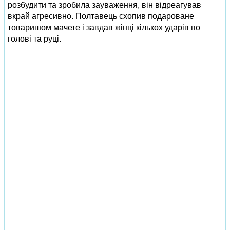
розбудити та зробила зауваження, він відреагував
вкрай агресивно. Полтавець схопив подароване
товаришом мачете і завдав жінці кількох ударів по
голові та руці.