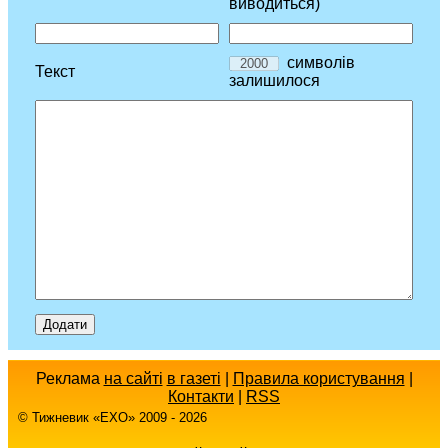
виводиться)
символів
Текст
залишилося
Реклама
на сайті
в газеті
|
Правила користування
|
Контакти
|
RSS
© Тижневик «EХO» 2009 - 2026