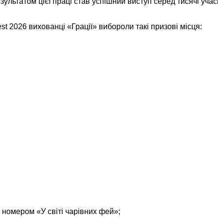
зультатом цієї праці став успішний виступ серед тисячі учасни
t 2026 вихованці «Грації» вибороли такі призові місця:
номером «У світі чарівних фей»;