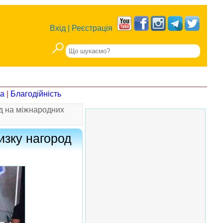
Вхід
|
Реєстрація
на
|
Благодійність
од на міжнародних
изку нагород