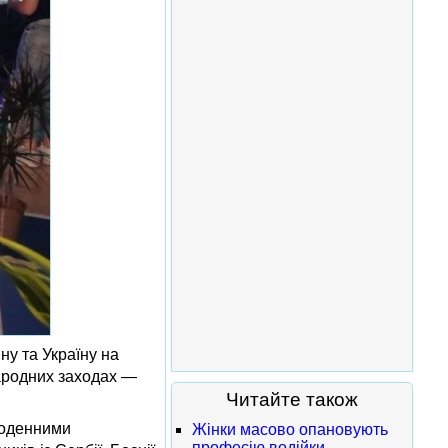
у та Україну на
народних заходах —
Читайте також
 щоденними
Жінки масово опановують
професію водійки