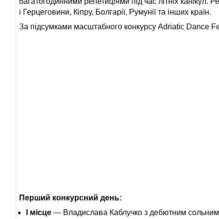
багатогодинними репетиціями під час літніх канікул. Ре
і Герцеговини, Кіпру, Болгарії, Румунії та інших країн.
За підсумками масштабного конкурсу Adriatic Dance Fes
Перший конкурсний день:
І місце
— Владислава Каблучко з дебютним сольним 