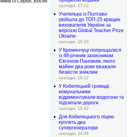
ків із Сербії, Боснії
сьогодні, 17:12
Учителька із Полтави
увійшла до ТОП-25 кращих
вихователів України за
версією Global Teacher Prize
Ukraine
сьогодні, 16:33
У Кременчуці попрощалися
із 48-річним захисником
Євгеном Пановим, якого
майже два роки вважали
безвісти зниклим
сьогодні, 16:12
У Кобеляцькій громаді
комунальники
відремонтували водогони та
підсипали дороги
сьогодні, 15:42
Для Кобеляцького ліцею
куплять два
супергенератори
сьогодні, 14:34