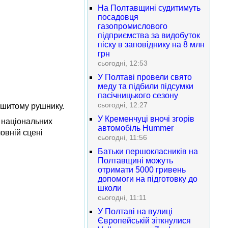
На Полтавщині судитимуть
посадовця
газопромислового
підприємства за видобуток
піску в заповіднику на 8 млн
грн
сьогодні, 12:53
У Полтаві провели свято
меду та підбили підсумки
пасічницького сезону
сьогодні, 12:27
вишитому рушнику.
У Кременчуці вночі згорів
у національних
автомобіль Hummer
овній сцені
сьогодні, 11:56
Батьки першокласників на
Полтавщині можуть
отримати 5000 гривень
допомоги на підготовку до
школи
сьогодні, 11:11
У Полтаві на вулиці
Європейській зіткнулися