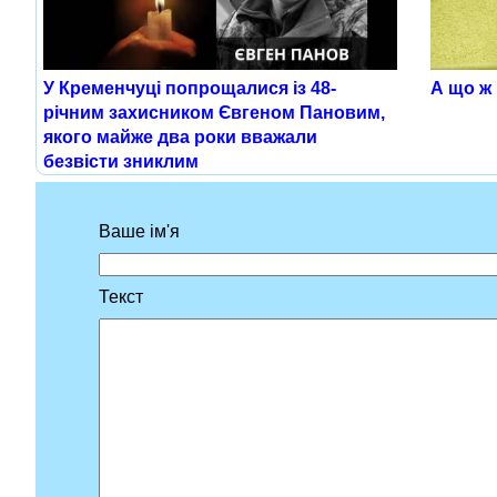
У Кременчуці попрощалися із 48-
А що ж
річним захисником Євгеном Пановим,
якого майже два роки вважали
безвісти зниклим
Ваше ім'я
Текст