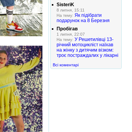
SisteriK
8 липня, 15:11
Як підібрати
На тему:
подарунок на 8 Березня
Пробігав
1 липня, 22:07
У Решетилівці 13-
На тему:
річний мотоцикліст наїхав
на жінку з дитячим візком:
троє постраждалих у лікарні
Всі коментарі