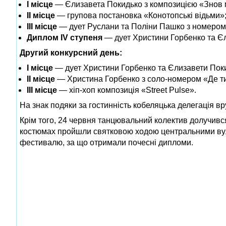
І місце
— Єлизавета Покидько з композицією «Знов м
ІІ місце
— групова постановка «Конотопські відьми»
ІІІ місце
— дует Руслани та Поліни Пашко з номером
Диплом IV ступеня
— дует Христини Горбенко та Є
Другий конкурсний день:
І місце
— дует Христини Горбенко та Єлизавети Поки
ІІ місце
— Христина Горбенко з соло-номером «Де ти
ІІІ місце
— хіп-хоп композиція «Street Pulse».
На знак подяки за гостинність кобеляцька делегація в
Крім того, 24 червня танцювальний колектив долучився 
костюмах пройшли святковою ходою центральними вули
фестивалю, за що отримали почесні дипломи.