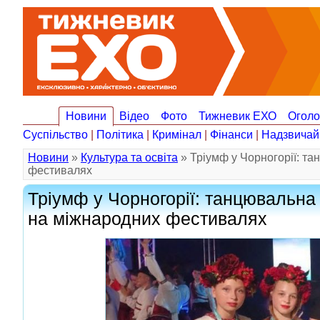
Новини
Відео
Фото
Тижневик ЕХО
Огол
Суспільство
|
Політика
|
Кримінал
|
Фінанси
|
Надзвичай
Новини
»
Культура та освіта
» Тріумф у Чорногорії: т
фестивалях
Тріумф у Чорногорії: танцювальна
на міжнародних фестивалях