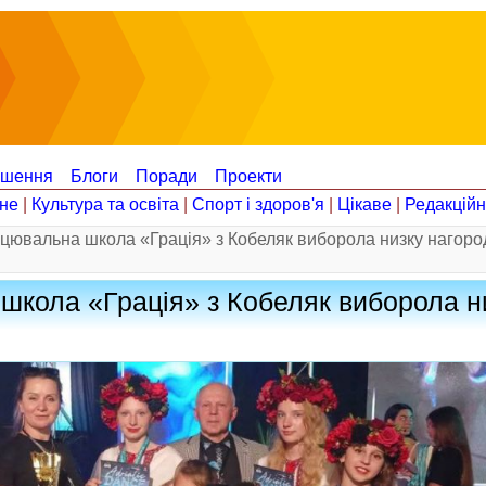
ошення
Блоги
Поради
Проекти
не
|
Культура та освіта
|
Спорт і здоров'я
|
Цікаве
|
Редакцій
анцювальна школа «Грація» з Кобеляк виборола низку нагор
 школа «Грація» з Кобеляк виборола н