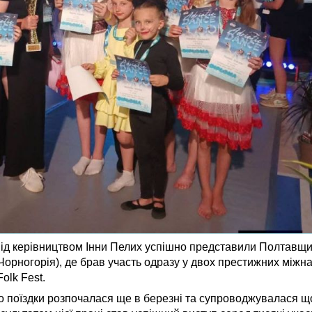
ід керівництвом Інни Пелих успішно представили Полтавщин
(Чорногорія), де брав участь одразу у двох престижних між
Folk Fest.
 до поїздки розпочалася ще в березні та супроводжувалася