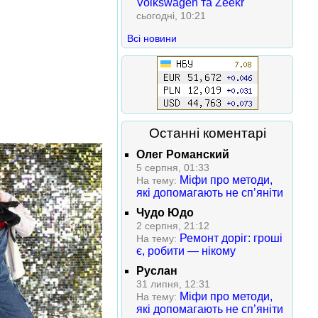
Volkswagen та Zeekr
сьогодні, 10:21
Всі новини
Останні коментарі
Олег Романский
5 серпня, 01:33
Міфи про методи,
На тему:
які допомагають не сп’яніти
Чудо Юдо
2 серпня, 21:12
Ремонт доріг: гроші
На тему:
є, робити — нікому
Руслан
31 липня, 12:31
Міфи про методи,
На тему:
які допомагають не сп’яніти