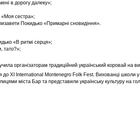
ені в дорогу далеку»;
;
 «Моя сестра»;
лизавети Покидько «Примарні сновидіння».
дько «В ритмі серця»;
, тато?»;
ручила організаторам традиційний український коровай на 
до XI International Montenegro Folk Fest. Вихованці школи 
цями міста Бар та представили українську культуру на гол