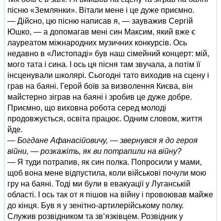
пісню «Землянки». Вітали мене і це дуже приємно.
— Дійсно, цю пісню написав я, — зауважив Сергій
Юшко, — а допомагав мені син Максим, який вже є
лауреатом міжнародних музичних конкурсів. Ось
недавно в «Листопаді» був наш сімейний концерт: мій,
мого тата і сина. І ось ця пісня там звучала, а потім її
інсценували школярі. Сьогодні тато виходив на сцену і
грав на баяні. Герой боїв за визволення Києва, він
майстерно зіграв на баяні і зробив це дуже добре.
Приємно, що виховна робота серед молоді
продовжується, освіта працює. Одним словом, життя
йде.
— Богдане Афанасійовичу, — звернувся я до героя
війни, — розкажіть, як ви потрапили на війну?
— Я туди потрапив, як син полка. Попросили у мами,
щоб вона мене відпустила, коли військові почули мою
гру на баяні. Тоді ми були в евакуації у Луганській
області. І ось так от я пішов на війну і провоював майже
до кінця. Був я у зенітно-артилерійському полку.
Служив розвідником та зв’язківцем. Розвідник у