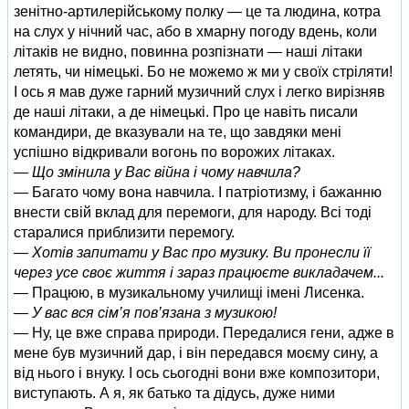
зенітно-артилерійському полку — це та людина, котра
на слух у нічний час, або в хмарну погоду вдень, коли
літаків не видно, повинна розпізнати — наші літаки
летять, чи німецькі. Бо не можемо ж ми у своїх стріляти!
І ось я мав дуже гарний музичний слух і легко вирізняв
де наші літаки, а де німецькі. Про це навіть писали
командири, де вказували на те, що завдяки мені
успішно відкривали вогонь по ворожих літаках.
— Що змінила у Вас війна і чому навчила?
— Багато чому вона навчила. І патріотизму, і бажанню
внести свій вклад для перемоги, для народу. Всі тоді
старалися приблизити перемогу.
— Хотів запитати у Вас про музику. Ви пронесли її
через усе своє життя і зараз працюєте викладачем...
— Працюю, в музикальному училищі імені Лисенка.
— У вас вся сім’я пов’язана з музикою!
— Ну, це вже справа природи. Передалися гени, адже в
мене був музичний дар, і він передався моєму сину, а
від нього і внуку. І ось сьогодні вони вже композитори,
виступають. А я, як батько та дідусь, дуже ними