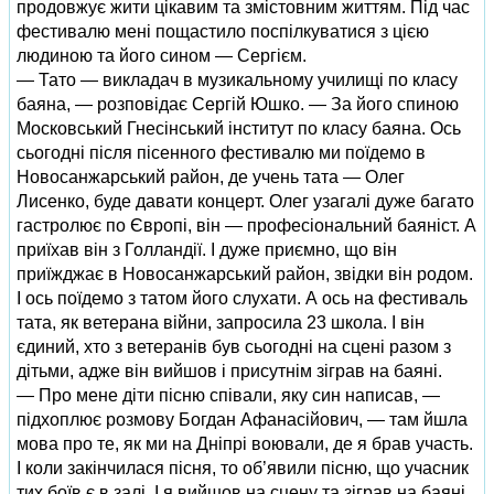
продовжує жити цікавим та змістовним життям. Під час
фестивалю мені пощастило поспілкуватися з цією
людиною та його сином — Сергієм.
— Тато — викладач в музикальному училищі по класу
баяна, — розповідає Сергій Юшко. — За його спиною
Московський Гнесінський інститут по класу баяна. Ось
сьогодні після пісенного фестивалю ми поїдемо в
Новосанжарський район, де учень тата — Олег
Лисенко, буде давати концерт. Олег узагалі дуже багато
гастролює по Європі, він — професіональний баяніст. А
приїхав він з Голландії. І дуже приємно, що він
приїжджає в Новосанжарський район, звідки він родом.
І ось поїдемо з татом його слухати. А ось на фестиваль
тата, як ветерана війни, запросила 23 школа. І він
єдиний, хто з ветеранів був сьогодні на сцені разом з
дітьми, адже він вийшов і присутнім зіграв на баяні.
— Про мене діти пісню співали, яку син написав, —
підхоплює розмову Богдан Афанасійович, — там йшла
мова про те, як ми на Дніпрі воювали, де я брав участь.
І коли закінчилася пісня, то об’явили пісню, що учасник
тих боїв є в залі. І я вийшов на сцену та зіграв на баяні