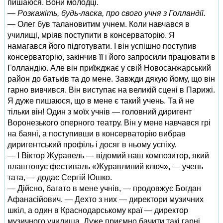
пишаюся. Вони молодці.
— Розкажіть, будь-ласка, про свого учня з Голландії.
— Олег був талановитим учнем. Коли навчався в
училищі, мріяв поступити в консерваторію. Я
намагався його підготувати. І він успішно поступив
консерваторію, закінчив її і його запросили працювати в
Голландію. Але він приїжджає у свій Новосанжарський
район до батьків та до мене. Завжди дякую йому, що він
гарно вивчився. Він виступає на великій сцені в Парижі.
Я дуже пишаюся, що в мене є такий учень. Та й не
тільки він! Один з моїх учнів — головний диригент
Воронезького оперного театру. Він у мене навчався грі
на баяні, а поступивши в консерваторію вибрав
диригентський профіль і досяг в ньому успіху.
— І Віктор Журавель — відомий наш композитор, який
влаштовує фестиваль «Журавлиний ключ», — учень
тата, — додає Сергій Юшко.
— Дійсно, багато в мене учнів, — продовжує Богдан
Афанасійович. — Дехто з них — директори музичних
шкіл, а один в Краснодарському краї — директор
музичного училища. Дуже приємно бачити такі гарні