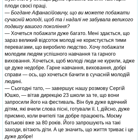
плоди своєї праці.
— Богдане Афанасійовичу, що ви можете побажати
сучасній молоді, щоб та і надалі не забувала великого
подвигу вашого покоління?
— Хочеться побажати дуже багато. Мені здається, що
зараз великий відсоток молоді не користується тими
перевагами, що виробило людство. Хочу побажати
молодим людям успішного навчання та гарного
виховання. Хочеться, щоб молоді люди не курили, адже
це дуже недобре. Гарне навчання, виховання, добрі
справи — ось, що хочеться бачити в сучасній молодій
людині.
— Сьогодні тато, — завершує нашу розмову Сергій
Юшко, — вітав дирекцію 23 школи за те, що вони
запросили його на фестиваль. Він був дуже вдячний
дітям, які вчили слова пісні, готували її. І, дійсно, дуже
приємно, коли вчителі так добре працюють. Моєму
батькові вже за 80 років. Його запрошують на такі
заходи, вітають діти. А це значить, що життя триває і це
дуже добре!