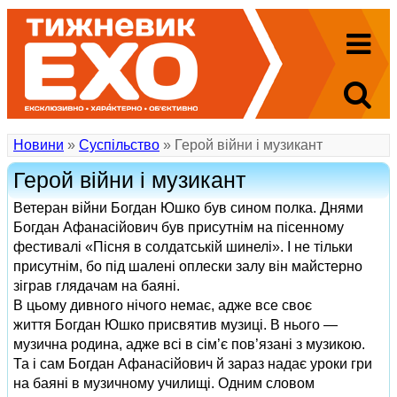
Новини
»
Суспільство
» Герой війни і музикант
Герой війни і музикант
Ветеран війни Богдан Юшко був сином полка. Днями
Богдан Афанасійович був присутнім на пісенному
фестивалі «Пісня в солдатській шинелі». І не тільки
присутнім, бо під шалені оплески залу він майстерно
зіграв глядачам на баяні.
В цьому дивного нічого немає, адже все своє
життя Богдан Юшко присвятив музиці. В нього —
музична родина, адже всі в сім’є пов’язані з музикою.
Та і сам Богдан Афанасійович й зараз надає уроки гри
на баяні в музичному училищі. Одним словом