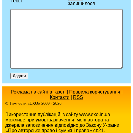
Текст
залишилося
Реклама
на сайті
в газеті
|
Правила користування
|
Контакти
|
RSS
© Тижневик «EХO» 2009 - 2026
Використання публікацій із сайту www.exo.in.ua
можливе при умові зазначення імені автора та
джерела запозичення відповідно до Закону України
«Про авторське право і суміжні права» ст.21.