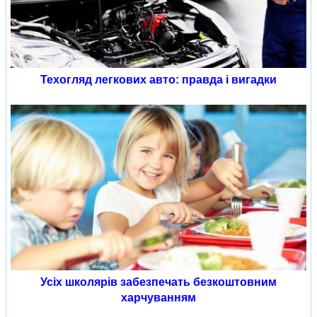
Техогляд легкових авто: правда і вигадки
Усіх школярів забезпечать безкоштовним
харчуванням