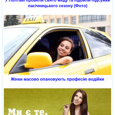
У Полтаві провели свято меду та підбили підсумки
пасічницького сезону (Фото)
Жінки масово опановують професію водійки