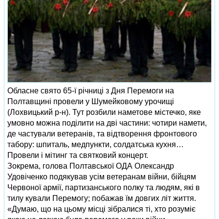
Обласне свято 65-ї річниці з Дня Перемоги на
Полтавщині провели у Шумейковому урочищі
(Лохвицький р-н). Тут розбили наметове містечко, яке
умовно можна поділити на дві частини: чотири намети,
де частували ветеранів, та відтворення фронтового
табору: шпиталь, медпункти, солдатська кухня…
Провели і мітинг та святковий концерт.
Зокрема, голова Полтавської ОДА Олександр
Удовіченко подякував усім ветеранам війни, бійцям
Червоної армії, партизанського полку та людям, які в
тилу кували Перемогу; побажав їм довгих літ життя.
«Думаю, що на цьому місці зібралися ті, хто розуміє