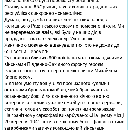
якою не легкою була перемога у роки війни.
Святкування 65-ї річниці в усіх колишніх радянських
республіках синхронно - символічно.
Думаю, що дружба наших слов'янських народів
колишнього Радянського союзу не померкне ніколи. Ми
не перервемо зв'язків, які були у наших дідів і
прадідів», - сказав Олександр Удовіченко.
Хвилиною мовчання вшанували тих, хто не дожив до
65-ї весни Перемоги.
Тут полягло близько 800 воїнів на чолі з командувачем
військами Південно-Західного фронту героєм
Радянського союзу генерал-полковником Михайлом
Кирпоносом.
Біля монументу воїну, біля пронизаного кулями і
осколками бронеавтомобіля, який брав участь в
останньому бою, біля священного вічного вогню
ветерани, а з ними сучасне і майбутнє нашої держави,
схилили голови у скорботі за полеглими земляками.
На гранітному саркофазі викарбувано: «На цьому місці
20 вересня 1941 року в нерівному бою з фашистськими
загарбниками загинув командуючий військами