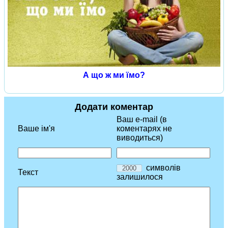
А що ж ми їмо?
Додати коментар
Ваш e-mail (в
Ваше ім'я
коментарях не
виводиться)
символів
Текст
залишилося