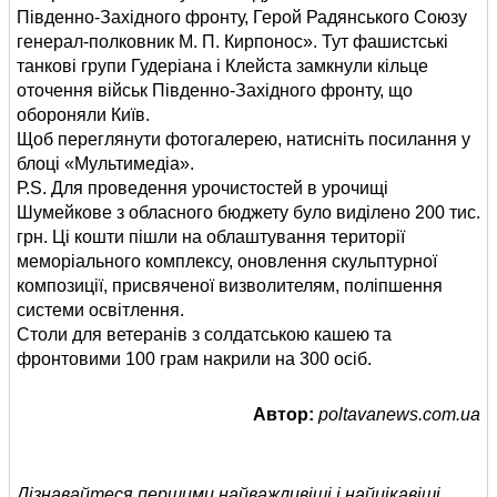
Південно-Західного фронту, Герой Радянського Союзу
генерал-полковник М. П. Кирпонос». Тут фашистські
танкові групи Гудеріана і Клейста замкнули кільце
оточення військ Південно-Західного фронту, що
обороняли Київ.
Щоб переглянути фотогалерею, натисніть посилання у
блоці «Мультимедіа».
Р.S. Для проведення урочистостей в урочищі
Шумейкове з обласного бюджету було виділено 200 тис.
грн. Ці кошти пішли на облаштування території
меморіального комплексу, оновлення скульптурної
композиції, присвяченої визволителям, поліпшення
системи освітлення.
Столи для ветеранів з солдатською кашею та
фронтовими 100 грам накрили на 300 осіб.
Автор:
poltavanews.com.ua
Дізнавайтеся першими найважливіші і найцікавіші