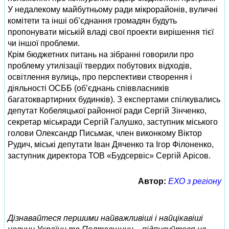
У недалекому майбутньому ради мікрорайонів, вуличні
комітети та інші об’єднання громадян будуть
пропонувати міській владі свої проекти вирішення тієї
чи іншої проблеми.
Крім бюджетних питань на зібранні говорили про
проблему утилізації твердих побутових відходів,
освітлення вулиць, про перспективи створення і
діяльності ОСББ (об’єднань співвласників
багатоквартирних будинків). З експертами спілкувались
депутат Кобеляцької районної ради Сергій Зінченко,
секретар міськради Сергій Галушко, заступник міського
голови Олександр Письмак, член виконкому Віктор
Рудич, міські депутати Іван Дяченко та Ігор Філоненко,
заступник директора ТОВ «Будсервіс» Сергій Арісов.
Автор:
ЕХО з регіону
Дізнавайтеся першими найважливіші і найцікавіші