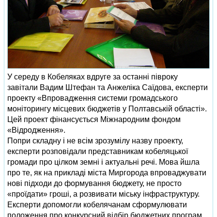
У середу в Кобеляках вдруге за останні півроку
завітали Вадим Штефан та Анжеліка Саїдова, експерти
проекту «Впровадження системи громадського
моніторингу місцевих бюджетів у Полтавській області».
Цей проект фінансується Міжнародним фондом
«Відродження».
Попри складну і не всім зрозумілу назву проекту,
експерти розповідали представникам кобеляцької
громади про цілком земні і актуальні речі. Мова йшла
про те, як на прикладі міста Миргорода впроваджувати
нові підходи до формування бюджету, не просто
«проїдати» гроші, а розвивати міську інфраструктуру.
Експерти допомогли кобелячанам сформулювати
положення про конкурсний відбір бюджетних програм.