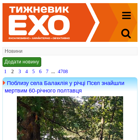
Новини
Додати новину
1
2
3
4
5
6
7
...
4708
Поблизу села Балаклія у річці Псел знайшли
мертвим 60-річного полтавця