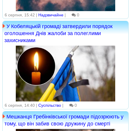
6 серпня, 15:42 |
Надзвичайне
|
0
У Кобеляцькій громаді затвердили порядок
оголошення Днів жалоби за полеглими
захисниками
6 серпня, 14:40 |
Суспільство
|
0
Мешканця Гребінківської громади підозрюють у
тому, що він забив свою дружину до смерті