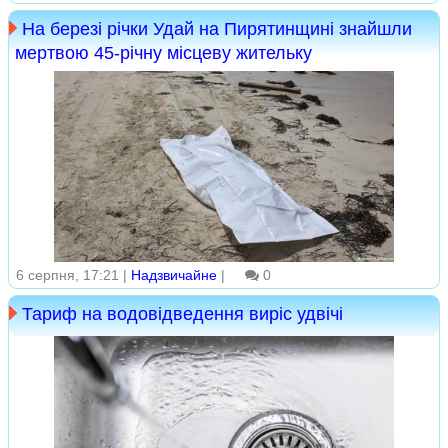
На березі річки Удай на Пирятинщині знайшли
мертвою 45-річну місцеву жительку
6 серпня, 17:21 |
Надзвичайне
|
0
Тариф на водовідведення виріс удвічі