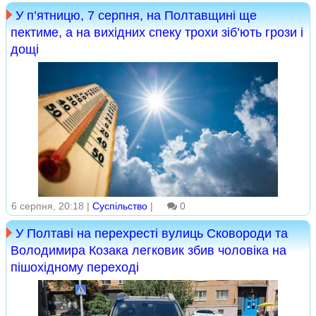
У п’ятницю, 7 серпня, на Полтавщині ще
пектиме, а на вихідних спеку трохи зіб’ють грози і
дощі
6 серпня, 20:18 |
Суспільство
|
0
У Полтаві на перехресті вулиць Сковороди та
Володимира Козака легковик збив чоловіка на
пішохідному переході