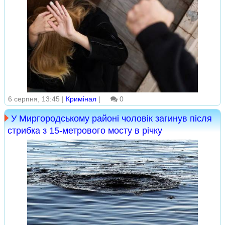
6 серпня, 13:45 |
Кримінал
|
0
У Миргородському районі чоловік загинув після
стрибка з 15-метрового мосту в річку