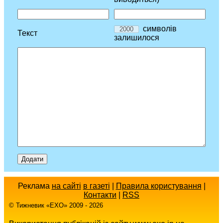
символів
Текст
залишилося
Реклама
на сайті
в газеті
|
Правила користування
|
Контакти
|
RSS
© Тижневик «EХO» 2009 - 2026