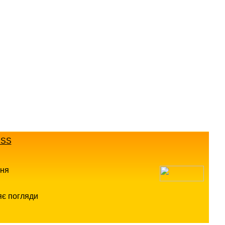
SS
ння
яє погляди