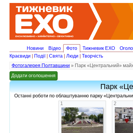
Новини
Відео
Фото
Тижневик ЕХО
Огол
Краєвиди
|
Події
|
Свята
|
Люди
|
Творчість
Фотогалерея Полтавщини
» Парк «Центральний» май
Додати оголошення
Парк «Це
Останні роботи по облаштуванню парку «Центральний
1
2