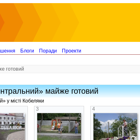
ошення
Блоги
Поради
Проекти
же готовий
нтральний» майже готовий
» у місті Кобеляки
3
4