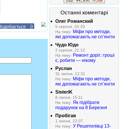
Останні коментарі
Олег Романский
одобається
0
5 серпня, 01:33
Міфи про методи,
На тему:
які допомагають не сп’яніти
Чудо Юдо
2 серпня, 21:12
Ремонт доріг: гроші
На тему:
є, робити — нікому
Руслан
31 липня, 12:31
Міфи про методи,
На тему:
які допомагають не сп’яніти
SisteriK
8 липня, 15:11
Як підібрати
На тему:
подарунок на 8 Березня
Пробігав
1 липня, 22:07
У Решетилівці 13-
На тему: