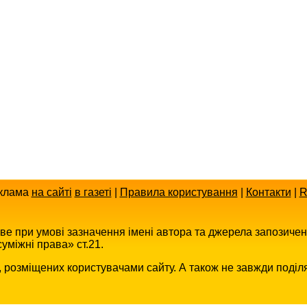
клама
на сайті
в газеті
|
Правила користування
|
Контакти
|
R
иве при умові зазначення імені автора та джерела запозиче
уміжні права» ст.21.
в, розміщених користувачами сайту. А також не завжди поділ