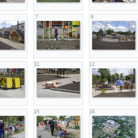
7
8
11
12
15
16