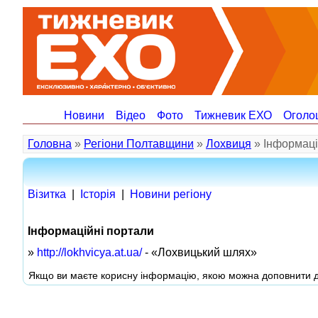
Новини
Відео
Фото
Тижневик ЕХО
Оголо
Головна
»
Регіони Полтавщини
»
Лохвиця
» Інформаці
Візитка
|
Іcторія
|
Новини регіону
Інформаційні портали
»
http://lokhvicya.at.ua/
- «Лохвицький шлях»
Якщо ви маєте корисну інформацію, якою можна доповнити да