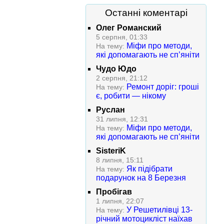
Останні коментарі
Олег Романский
5 серпня, 01:33
Міфи про методи,
На тему:
які допомагають не сп’яніти
Чудо Юдо
2 серпня, 21:12
Ремонт доріг: гроші
На тему:
є, робити — нікому
Руслан
31 липня, 12:31
Міфи про методи,
На тему:
які допомагають не сп’яніти
SisteriK
8 липня, 15:11
Як підібрати
На тему:
подарунок на 8 Березня
Пробігав
1 липня, 22:07
У Решетилівці 13-
На тему:
річний мотоцикліст наїхав