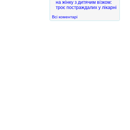
на жінку з дитячим візком:
троє постраждалих у лікарні
Всі коментарі