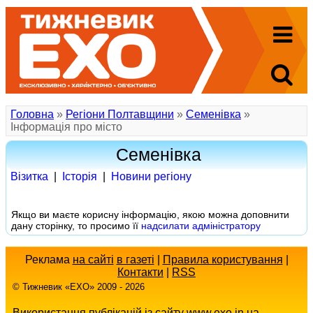
Головна
»
Регіони Полтавщини
»
Семенівка
»
Інформація про місто
Семенівка
Візитка
|
Іcторія
|
Новини регіону
Якщо ви маєте корисну інформацію, якою можна доповнити
дану сторінку, то просимо її
надсилати адміністратору
Реклама
на сайті
в газеті
|
Правила користування
|
Контакти
|
RSS
© Тижневик «EХO» 2009 - 2026
Використання публікацій із сайту www.exo.in.ua