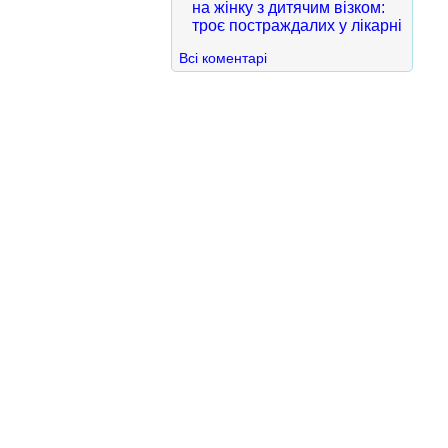
на жінку з дитячим візком:
троє постраждалих у лікарні
Всі коментарі