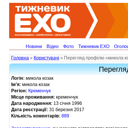
Новини
Відео
Фото
Тижневик ЕХО
Оголо
Головна
»
Користувачі
» Перегляд профілю «микола к
Перегля
Логін:
микола козак
Ім'я:
микола козак
Регіон:
Кременчук
Місце проживання:
кременчук
Дата народження:
13 січня 1996
Дата реєстрації:
31 березня 2017
Кількість коментарів:
889