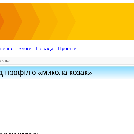
шення
Блоги
Поради
Проекти
озак»
д профілю «микола козак»