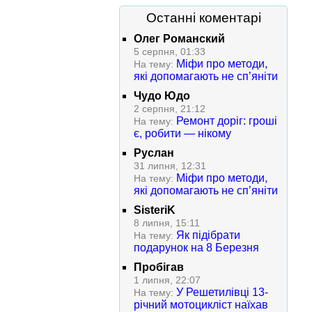
Останні коментарі
Олег Романский
5 серпня, 01:33
Міфи про методи,
На тему:
які допомагають не сп’яніти
Чудо Юдо
2 серпня, 21:12
Ремонт доріг: гроші
На тему:
є, робити — нікому
Руслан
31 липня, 12:31
Міфи про методи,
На тему:
які допомагають не сп’яніти
SisteriK
8 липня, 15:11
Як підібрати
На тему:
подарунок на 8 Березня
Пробігав
1 липня, 22:07
У Решетилівці 13-
На тему:
річний мотоцикліст наїхав