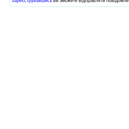
Зареєструвавшись
ви зможете відправляти повідомле