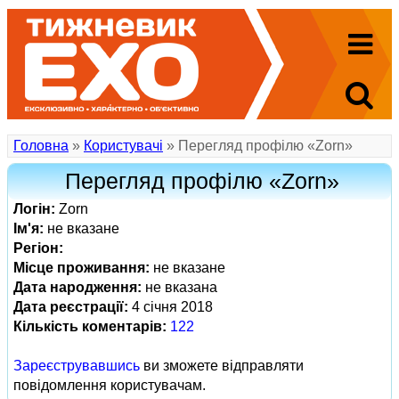
Головна
»
Користувачі
» Перегляд профілю «Zorn»
Перегляд профілю «Zorn»
Логін:
Zorn
Ім'я:
не вказане
Регіон:
Місце проживання:
не вказане
Дата народження:
не вказана
Дата реєстрації:
4 січня 2018
Кількість коментарів:
122
Зареєструвавшись
ви зможете відправляти
повідомлення користувачам.