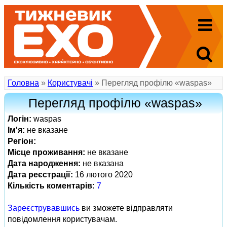
Головна
»
Користувачі
» Перегляд профілю «waspas»
Перегляд профілю «waspas»
Логін:
waspas
Ім'я:
не вказане
Регіон:
Місце проживання:
не вказане
Дата народження:
не вказана
Дата реєстрації:
16 лютого 2020
Кількість коментарів:
7
Зареєструвавшись
ви зможете відправляти
повідомлення користувачам.