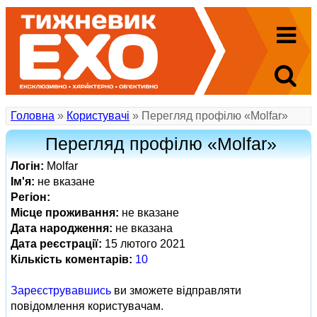
Головна
»
Користувачі
» Перегляд профілю «Molfar»
Перегляд профілю «Molfar»
Логін:
Molfar
Ім'я:
не вказане
Регіон:
Місце проживання:
не вказане
Дата народження:
не вказана
Дата реєстрації:
15 лютого 2021
Кількість коментарів:
10
Зареєструвавшись
ви зможете відправляти
повідомлення користувачам.