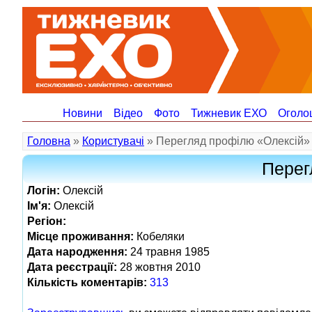
Новини
Відео
Фото
Тижневик ЕХО
Оголо
Головна
»
Користувачі
» Перегляд профілю «Олексій»
Перег
Логін:
Олексій
Ім'я:
Олексій
Регіон:
Місце проживання:
Кобеляки
Дата народження:
24 травня 1985
Дата реєстрації:
28 жовтня 2010
Кількість коментарів:
313