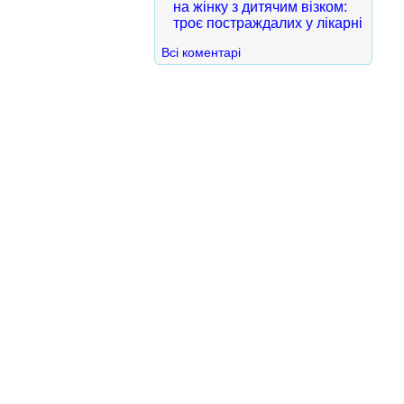
на жінку з дитячим візком:
троє постраждалих у лікарні
Всі коментарі