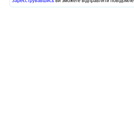
Зареєструвавшись
ви зможете відправляти повідомле