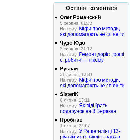
Останні коментарі
Олег Романский
5 серпня, 01:33
Міфи про методи,
На тему:
які допомагають не сп’яніти
Чудо Юдо
2 серпня, 21:12
Ремонт доріг: гроші
На тему:
є, робити — нікому
Руслан
31 липня, 12:31
Міфи про методи,
На тему:
які допомагають не сп’яніти
SisteriK
8 липня, 15:11
Як підібрати
На тему:
подарунок на 8 Березня
Пробігав
1 липня, 22:07
У Решетилівці 13-
На тему:
річний мотоцикліст наїхав