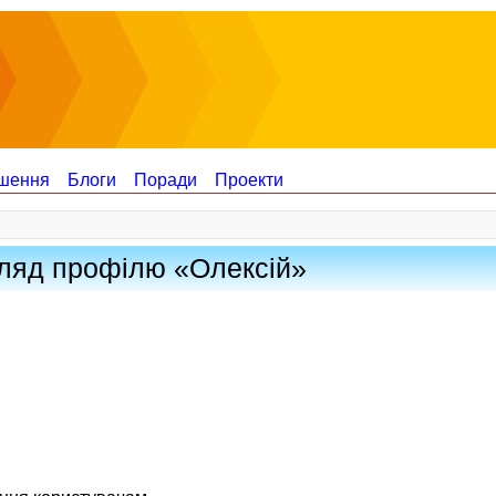
шення
Блоги
Поради
Проекти
ляд профілю «Олексій»