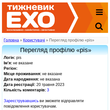
Головна
»
Користувачі
» Перегляд профілю «pis»
Перегляд профілю «pis»
Логін:
pis
Ім'я:
не вказане
Регіон:
Місце проживання:
не вказане
Дата народження:
не вказана
Дата реєстрації:
20 травня 2023
Кількість коментарів:
3
Зареєструвавшись
ви зможете відправляти
повідомлення користувачам.