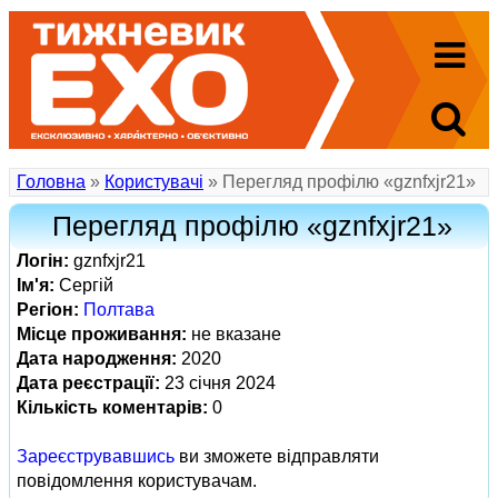
Головна
»
Користувачі
» Перегляд профілю «gznfxjr21»
Перегляд профілю «gznfxjr21»
Логін:
gznfxjr21
Ім'я:
Сергій
Регіон:
Полтава
Місце проживання:
не вказане
Дата народження:
2020
Дата реєстрації:
23 січня 2024
Кількість коментарів:
0
Зареєструвавшись
ви зможете відправляти
повідомлення користувачам.