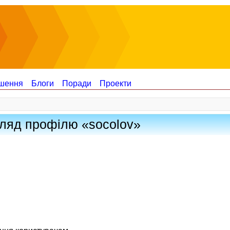
шення
Блоги
Поради
Проекти
ляд профілю «socolov»