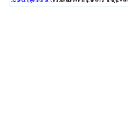
Зареєструвавшись
ви зможете відправляти повідомле