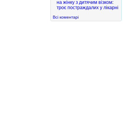
на жінку з дитячим візком:
троє постраждалих у лікарні
Всі коментарі