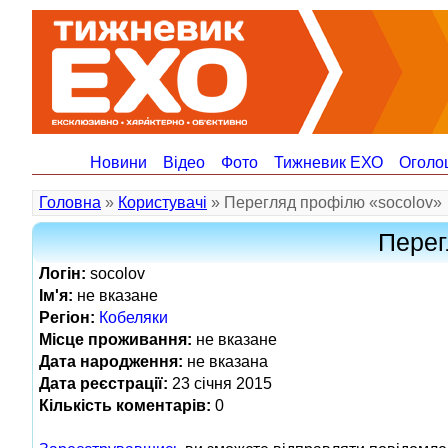
Новини
Відео
Фото
Тижневик ЕХО
Оголо
Головна
»
Користувачі
» Перегляд профілю «socolov»
Перег
Логін:
socolov
Ім'я:
не вказане
Регіон:
Кобеляки
Місце проживання:
не вказане
Дата народження:
не вказана
Дата реєстрації:
23 січня 2015
Кількість коментарів:
0