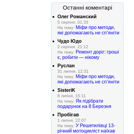
Останні коментарі
Олег Романский
5 серпня, 01:33
Міфи про методи,
На тему:
які допомагають не сп’яніти
Чудо Юдо
2 серпня, 21:12
Ремонт доріг: гроші
На тему:
є, робити — нікому
Руслан
31 липня, 12:31
Міфи про методи,
На тему:
які допомагають не сп’яніти
SisteriK
8 липня, 15:11
Як підібрати
На тему:
подарунок на 8 Березня
Пробігав
1 липня, 22:07
У Решетилівці 13-
На тему:
річний мотоцикліст наїхав