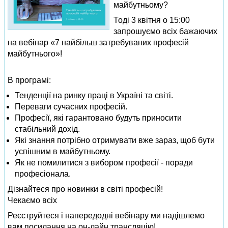
майбутньому?
Тоді 3 квітня о 15:00
запрошуємо всіх бажаючих
на вебінар «7 найбільш затребуваних професій
майбутнього»!
В програмі:
Тенденції на ринку праці в Україні та світі.
Переваги сучасних професій.
Професії, які гарантовано будуть приносити
стабільний дохід.
Які знання потрібно отримувати вже зараз, щоб бути
успішним в майбутньому.
Як не помилитися з вибором професії - поради
професіонала.
Дізнайтеся про новинки в світі професій!
Чекаємо всіх
Реєструйтеся і напередодні вебінару ми надішлемо
вам посилання на он-лайн трансляцію!