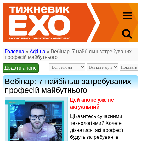
Головна
»
Афіша
» Вебінар: 7 найбільш затребуваних
професій майбутнього
Додати анонс
Вебінар: 7 найбільш затребуваних
професій майбутнього
Цей анонс уже не
актуальний
Цікавитесь сучасними
технологіями? Хочете
дізнатися, які професії
будуть затребувані в