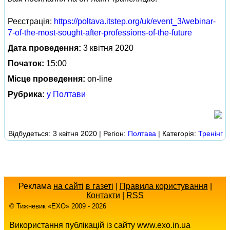
Реєстрація:
https://poltava.itstep.org/uk/event_3/webinar-
7-of-the-most-sought-after-professions-of-the-future
Дата проведення:
3 квітня 2020
Початок:
15:00
Місце проведення:
on-line
Рубрика:
у Полтави
Відбудеться: 3 квітня 2020 | Регіон:
Полтава
| Категорія:
Тренінг
Реклама
на сайті
в газеті
|
Правила користування
|
Контакти
|
RSS
© Тижневик «EХO» 2009 - 2026
Використання публікацій із сайту www.exo.in.ua